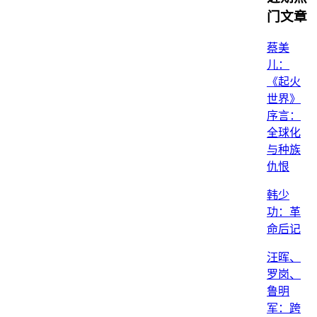
门文章
蔡美
儿：
《起火
世界》
序言：
全球化
与种族
仇恨
韩少
功：革
命后记
汪晖、
罗岗、
鲁明
军：跨