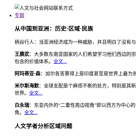
专题
从中国到亚洲：历史·区域·民族
柄谷行人：当亚洲经济成为一种威胁，并且明白了没有与
王赓武
：大多数东南亚国家的人们希望学习他们西边的宗
包含的价值体系。
全文...
阿玛蒂亚·森
：加尔各答算得上是印度甚至是世界上最为
米尔斯海默
：全球支配是个麻烦不断的处方，特别是其新
世界。
全文...
白永瑞
：东亚内外的“二重性周边视角”即以西方为中心
角。
全文...
人文学者分析区域问题