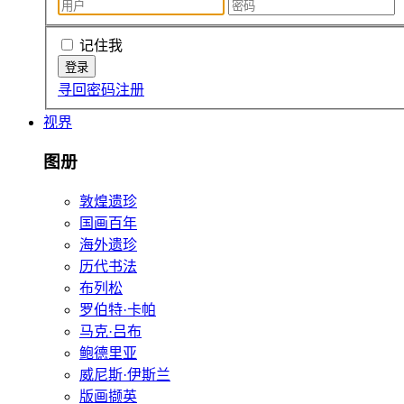
记住我
寻回密码
注册
视界
图册
敦煌遗珍
国画百年
海外遗珍
历代书法
布列松
罗伯特·卡帕
马克·吕布
鲍德里亚
威尼斯·伊斯兰
版画撷英