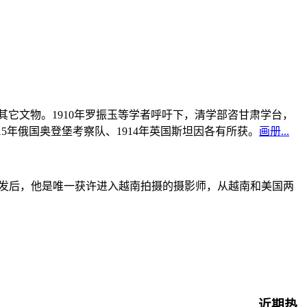
书及其它文物。1910年罗振玉等学者呼吁下，清学部咨甘肃学台，
915年俄国奥登堡考察队、1914年英国斯坦因各有所获。
画册...
战爆发后，他是唯一获许进入越南拍摄的摄影师，从越南和美国两
近期热