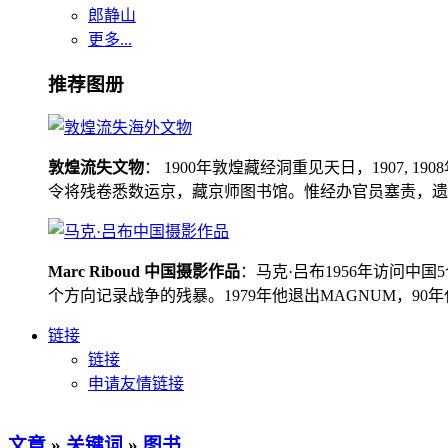
郎静山
更多...
推荐图册
敦煌流失文物
： 1900年敦煌藏经洞重见天日，1907
令将残卷悉数运京，藏京师图书馆。惟经办官员塞责，遗书留在
Marc Riboud 中国摄影作品
：马克·吕布1956年访问
个方向记录战争的残暴。1979年他退出MAGNUM，9
链接
链接
申请友情链接
文章
»
关键词
»
图书