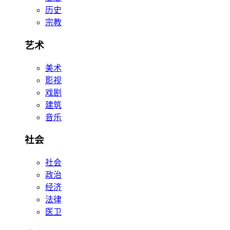
历史
宗教
艺术
美术
影视
戏剧
建筑
音乐
社会
社会
政治
经济
法律
医卫