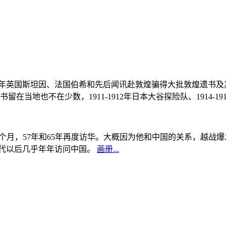
, 1908年英国斯坦因、法国伯希和先后闻讯赴敦煌骗得大批敦煌遗
当地也不在少数，1911-1912年日本大谷探险队、1914-1
中国5个月，57年和65年再度访华。大概因为他和中国的关系，越
0年代以后几乎年年访问中国。
画册...