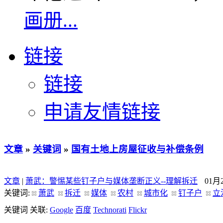
画册...
链接
链接
申请友情链接
文章
»
关键词
»
国有土地上房屋征收与补偿条例
文章
|
萧武：警惕某些钉子户与媒体垄断正义--理解拆迁
01月
关键词:
萧武
拆迁
媒体
农村
城市化
钉子户
立
关键词 关联:
Google
百度
Technorati
Flickr