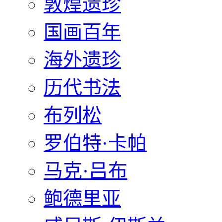
敦煌遗珍
国画百年
海外遗珍
历代书法
布列松
罗伯特·卡帕
马克·吕布
鲍德里亚