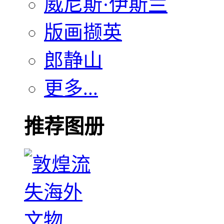
威尼斯·伊斯兰
版画撷英
郎静山
更多...
推荐图册