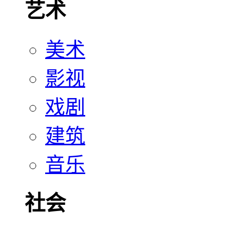
艺术
美术
影视
戏剧
建筑
音乐
社会