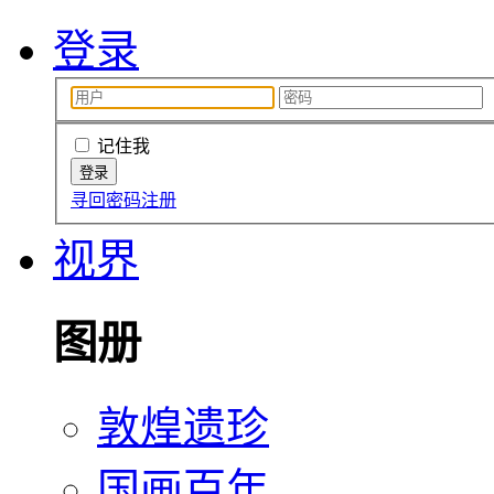
登录
记住我
寻回密码
注册
视界
图册
敦煌遗珍
国画百年