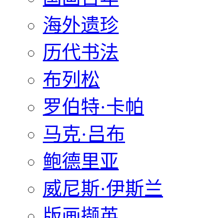
海外遗珍
历代书法
布列松
罗伯特·卡帕
马克·吕布
鲍德里亚
威尼斯·伊斯兰
版画撷英