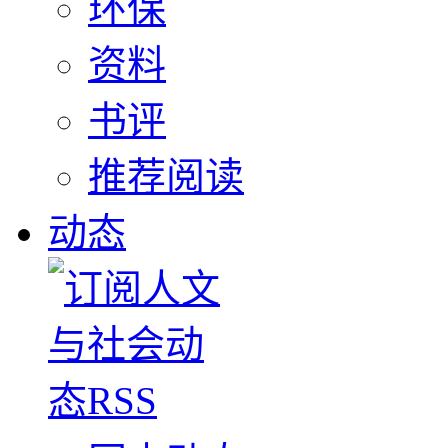
环保
资料
书评
推荐阅读
动态