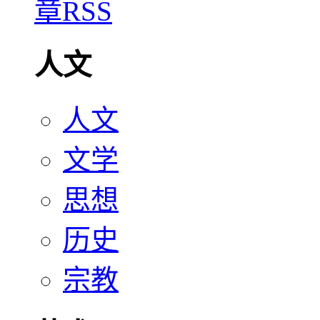
人文
人文
文学
思想
历史
宗教