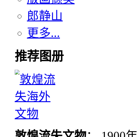
郎静山
更多...
推荐图册
敦煌流失文物
： 190