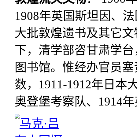
1908年英国斯坦因、
大批敦煌遗书及其它文物
下，清学部咨甘肃学台
图书馆。惟经办官员塞
数，1911-1912年日本
奥登堡考察队、1914