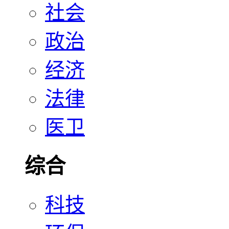
社会
政治
经济
法律
医卫
综合
科技