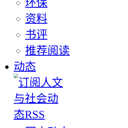
环保
资料
书评
推荐阅读
动态