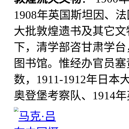
1908年英国斯坦因、
大批敦煌遗书及其它文物
下，清学部咨甘肃学台
图书馆。惟经办官员塞
数，1911-1912年日本
奥登堡考察队、1914