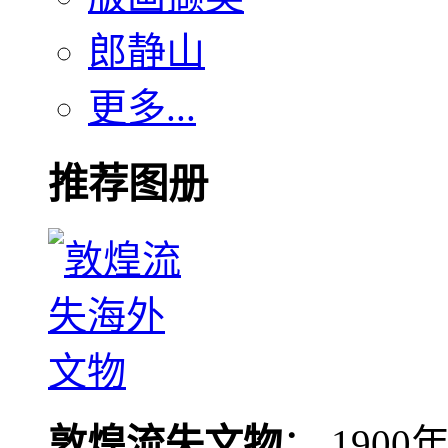
郎静山
更多...
推荐图册
敦煌流失文物
： 190