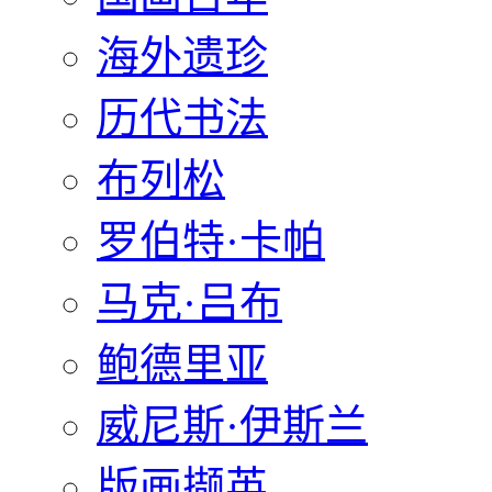
海外遗珍
历代书法
布列松
罗伯特·卡帕
马克·吕布
鲍德里亚
威尼斯·伊斯兰
版画撷英