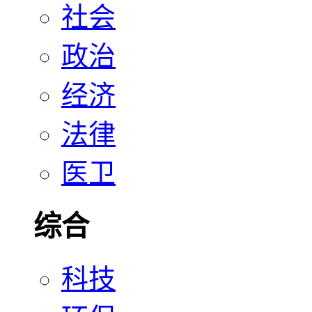
社会
政治
经济
法律
医卫
综合
科技