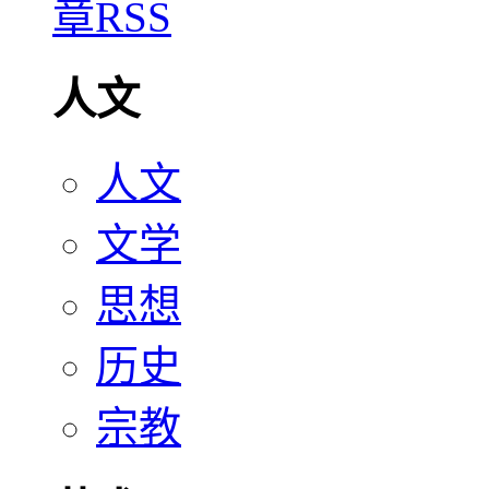
人文
人文
文学
思想
历史
宗教