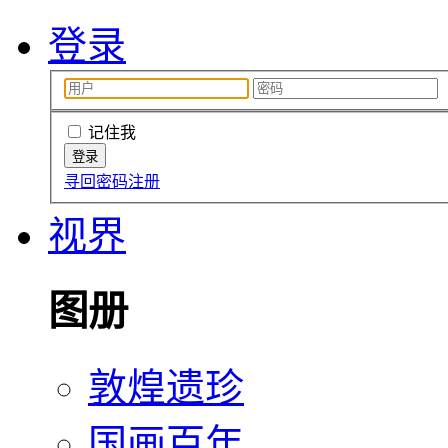
登录
记住我
寻回密码
注册
视界
图册
敦煌遗珍
国画百年