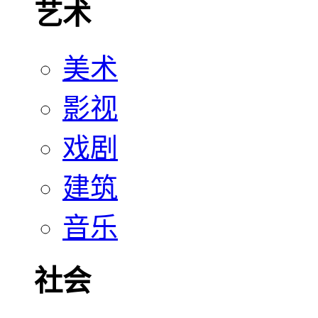
艺术
美术
影视
戏剧
建筑
音乐
社会