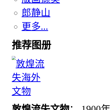
郎静山
更多...
推荐图册
敦煌流失文物
： 190