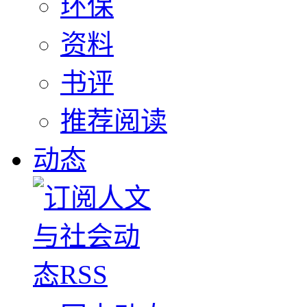
环保
资料
书评
推荐阅读
动态