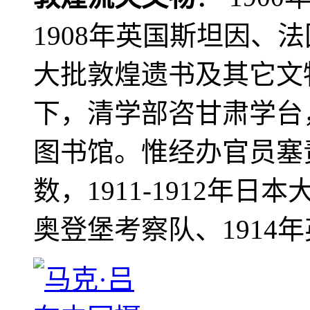
1908年英国斯坦因、
大批敦煌遗书及其它文物
下，清学部咨甘肃学台
图书馆。惟经办官员塞
数，1911-1912年日本
奥登堡考察队、1914