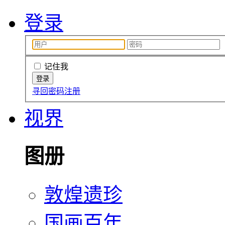
登录
记住我
寻回密码
注册
视界
图册
敦煌遗珍
国画百年