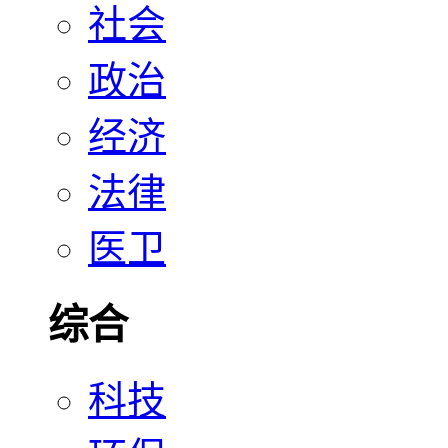
社会
政治
经济
法律
医卫
综合
科技