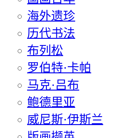
海外遗珍
历代书法
布列松
罗伯特·卡帕
马克·吕布
鲍德里亚
威尼斯·伊斯兰
版画撷英