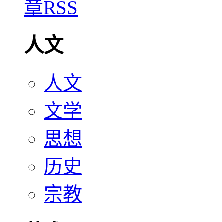
人文
人文
文学
思想
历史
宗教