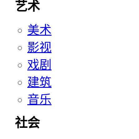
艺术
美术
影视
戏剧
建筑
音乐
社会