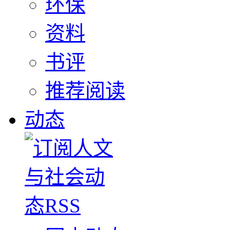
环保
资料
书评
推荐阅读
动态