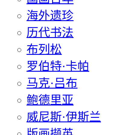
海外遗珍
历代书法
布列松
罗伯特·卡帕
马克·吕布
鲍德里亚
威尼斯·伊斯兰
版画撷英