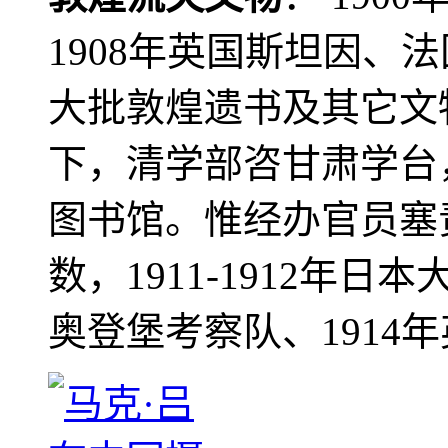
1908年英国斯坦因、
大批敦煌遗书及其它文物
下，清学部咨甘肃学台
图书馆。惟经办官员塞
数，1911-1912年日本
奥登堡考察队、1914