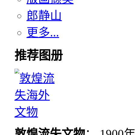
郎静山
更多...
推荐图册
敦煌流失文物
： 190