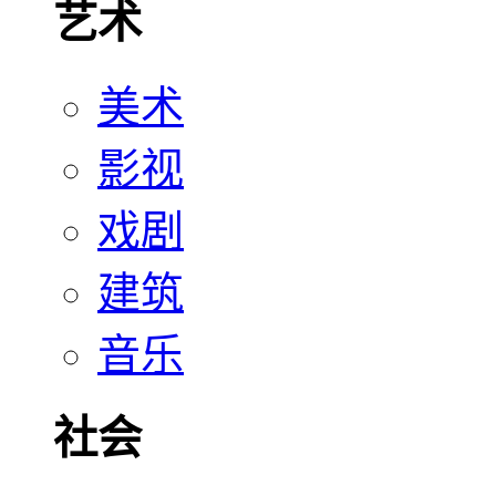
艺术
美术
影视
戏剧
建筑
音乐
社会