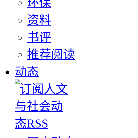
环保
资料
书评
推荐阅读
动态