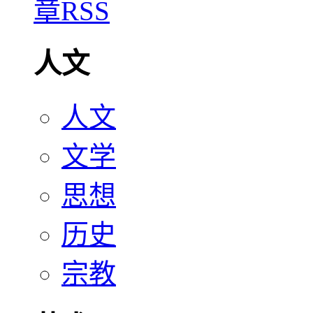
人文
人文
文学
思想
历史
宗教