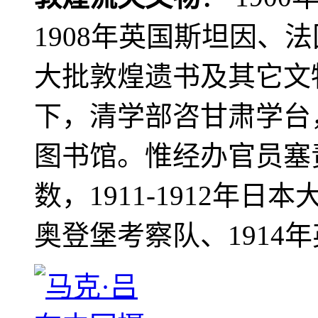
1908年英国斯坦因、
大批敦煌遗书及其它文物
下，清学部咨甘肃学台
图书馆。惟经办官员塞
数，1911-1912年日本
奥登堡考察队、1914