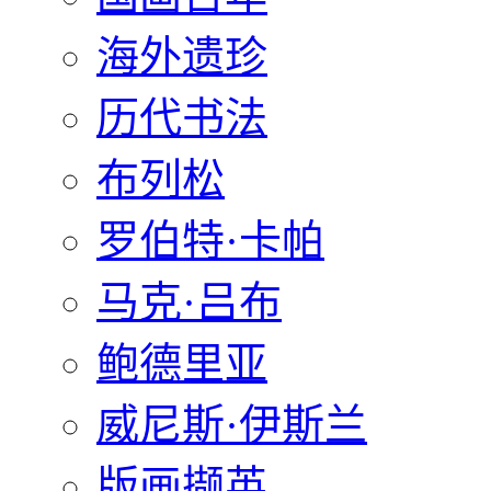
海外遗珍
历代书法
布列松
罗伯特·卡帕
马克·吕布
鲍德里亚
威尼斯·伊斯兰
版画撷英