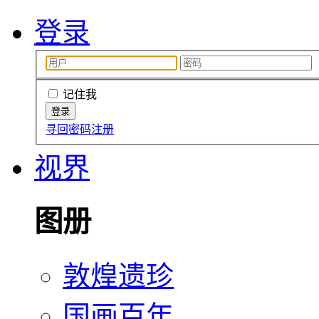
登录
记住我
寻回密码
注册
视界
图册
敦煌遗珍
国画百年