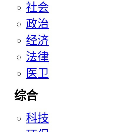
社会
政治
经济
法律
医卫
综合
科技