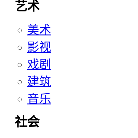
艺术
美术
影视
戏剧
建筑
音乐
社会