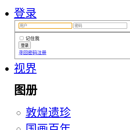
登录
记住我
寻回密码
注册
视界
图册
敦煌遗珍
国画百年