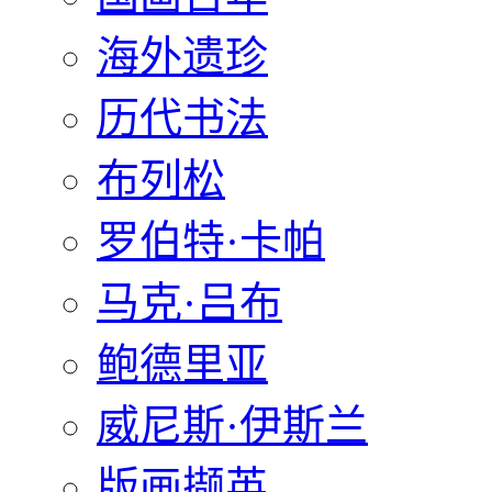
海外遗珍
历代书法
布列松
罗伯特·卡帕
马克·吕布
鲍德里亚
威尼斯·伊斯兰
版画撷英