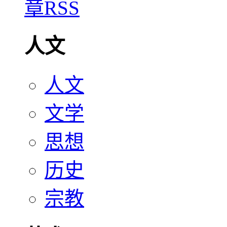
人文
人文
文学
思想
历史
宗教