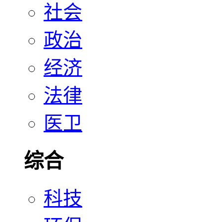
社会
政治
经济
法律
医卫
综合
科技