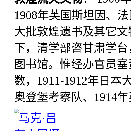
1908年英国斯坦因、
大批敦煌遗书及其它文物
下，清学部咨甘肃学台
图书馆。惟经办官员塞
数，1911-1912年日本
奥登堡考察队、1914