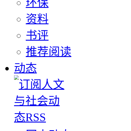
环保
资料
书评
推荐阅读
动态