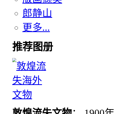
郎静山
更多...
推荐图册
敦煌流失文物
： 190