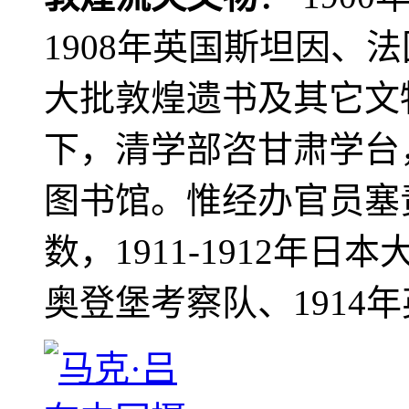
1908年英国斯坦因、
大批敦煌遗书及其它文物
下，清学部咨甘肃学台
图书馆。惟经办官员塞
数，1911-1912年日本
奥登堡考察队、1914