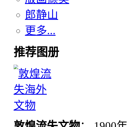
郎静山
更多...
推荐图册
敦煌流失文物
： 190