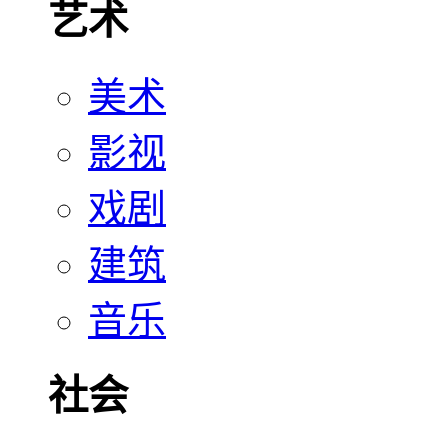
艺术
美术
影视
戏剧
建筑
音乐
社会