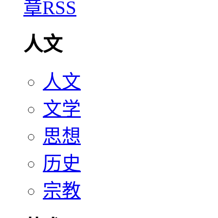
人文
人文
文学
思想
历史
宗教