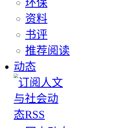
环保
资料
书评
推荐阅读
动态