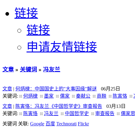
链接
链接
申请友情链接
文章
»
关键词
»
冯友兰
文章
|
何炳棣：中国国史上的"大事因缘"解谜
06月25日
关键词:
何炳棣
墨家
儒家
秦献公
商鞅
陈寅恪
文章
|
陈寅恪：冯友兰《中国哲学史》审查报告
03月13日
关键词:
陈寅恪
冯友兰
中国哲学史
审查报告
儒家
关键词 关联:
Google
百度
Technorati
Flickr