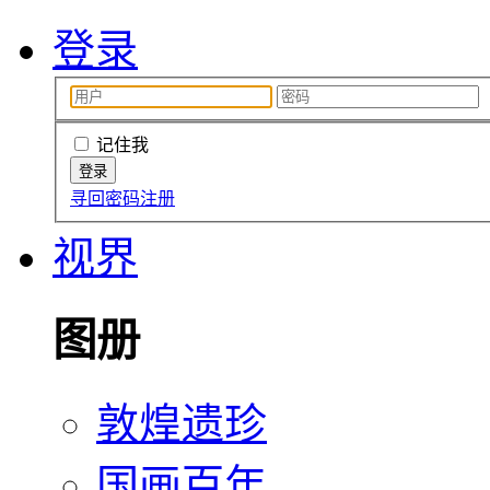
登录
记住我
寻回密码
注册
视界
图册
敦煌遗珍
国画百年