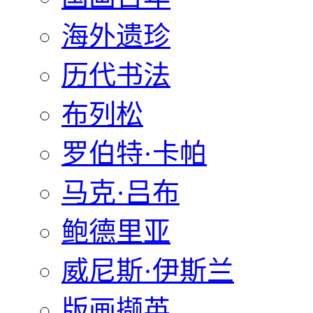
海外遗珍
历代书法
布列松
罗伯特·卡帕
马克·吕布
鲍德里亚
威尼斯·伊斯兰
版画撷英