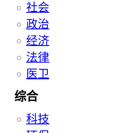
社会
政治
经济
法律
医卫
综合
科技