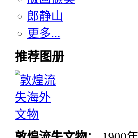
郎静山
更多...
推荐图册
敦煌流失文物
： 190