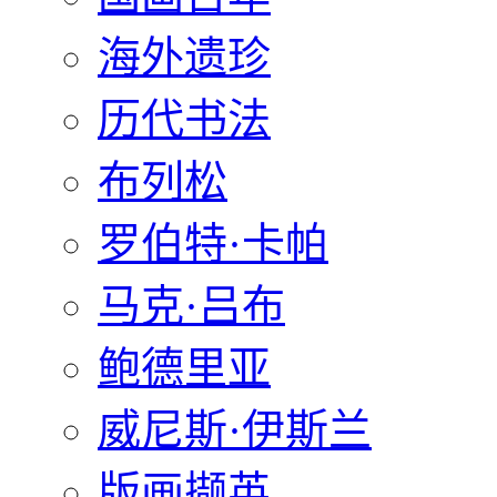
海外遗珍
历代书法
布列松
罗伯特·卡帕
马克·吕布
鲍德里亚
威尼斯·伊斯兰
版画撷英