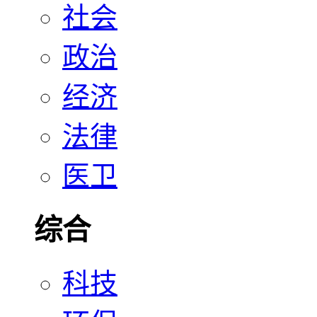
社会
政治
经济
法律
医卫
综合
科技