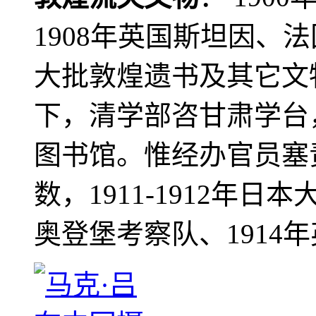
1908年英国斯坦因、
大批敦煌遗书及其它文物
下，清学部咨甘肃学台
图书馆。惟经办官员塞
数，1911-1912年日本
奥登堡考察队、1914