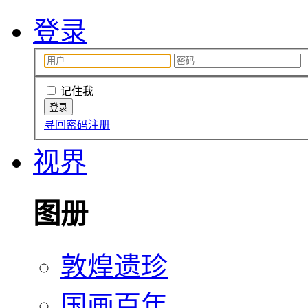
登录
记住我
寻回密码
注册
视界
图册
敦煌遗珍
国画百年