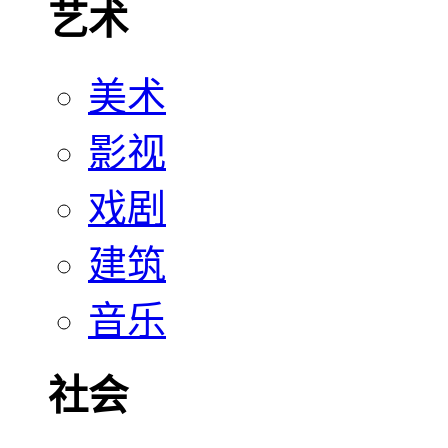
艺术
美术
影视
戏剧
建筑
音乐
社会