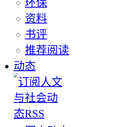
环保
资料
书评
推荐阅读
动态