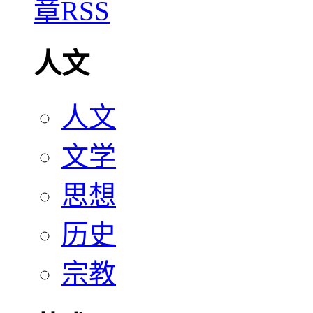
人文
人文
文学
思想
历史
宗教