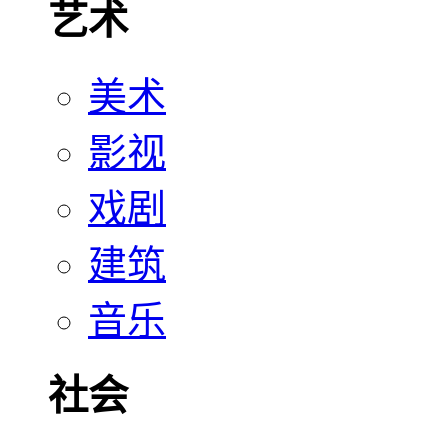
艺术
美术
影视
戏剧
建筑
音乐
社会