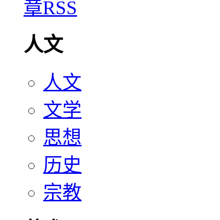
人文
人文
文学
思想
历史
宗教