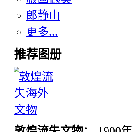
郎静山
更多...
推荐图册
敦煌流失文物
： 190