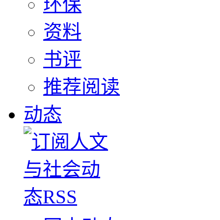
环保
资料
书评
推荐阅读
动态