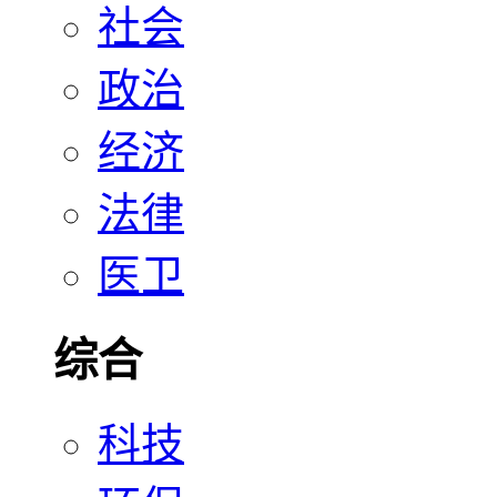
社会
政治
经济
法律
医卫
综合
科技