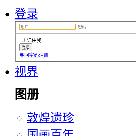
登录
记住我
寻回密码
注册
视界
图册
敦煌遗珍
国画百年