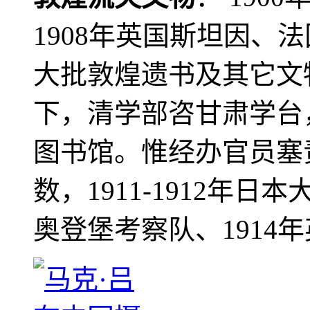
1908年英国斯坦因、
大批敦煌遗书及其它文物
下，清学部咨甘肃学台
图书馆。惟经办官员塞
数，1911-1912年日本
奥登堡考察队、1914