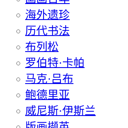
海外遗珍
历代书法
布列松
罗伯特·卡帕
马克·吕布
鲍德里亚
威尼斯·伊斯兰
版画撷英