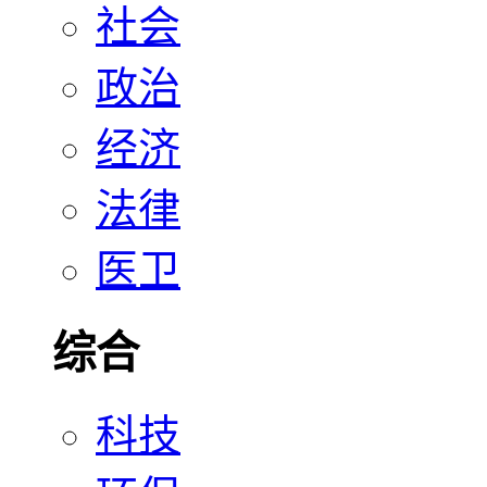
社会
政治
经济
法律
医卫
综合
科技