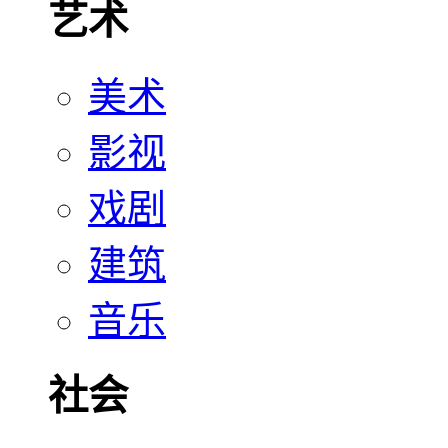
艺术
美术
影视
戏剧
建筑
音乐
社会