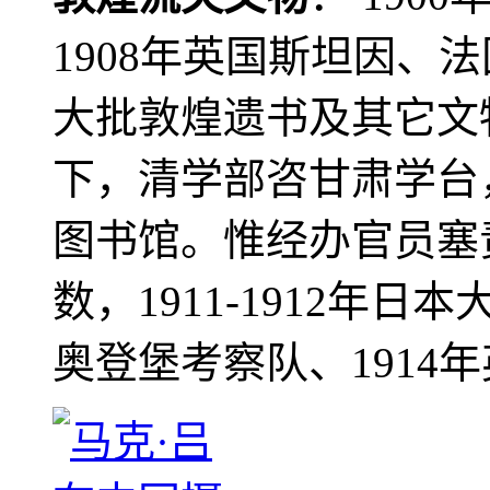
1908年英国斯坦因、
大批敦煌遗书及其它文物
下，清学部咨甘肃学台
图书馆。惟经办官员塞
数，1911-1912年日本
奥登堡考察队、1914