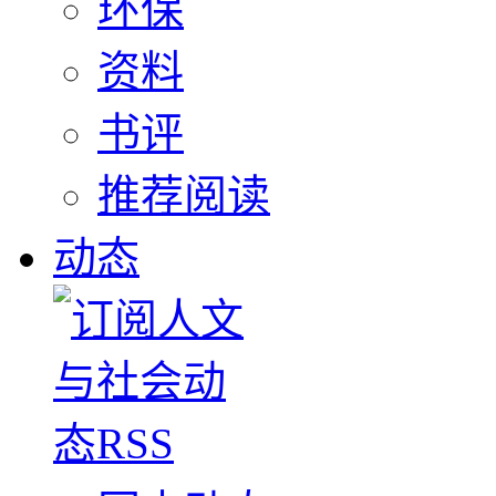
环保
资料
书评
推荐阅读
动态