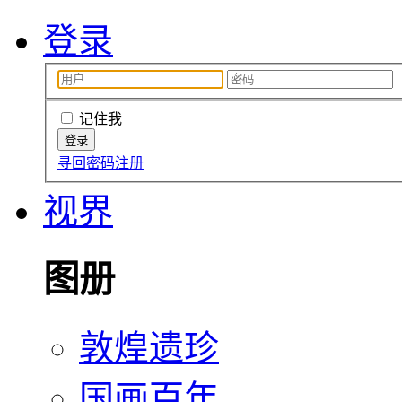
登录
记住我
寻回密码
注册
视界
图册
敦煌遗珍
国画百年