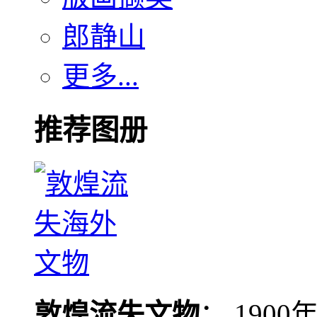
郎静山
更多...
推荐图册
敦煌流失文物
： 190