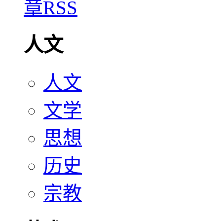
人文
人文
文学
思想
历史
宗教