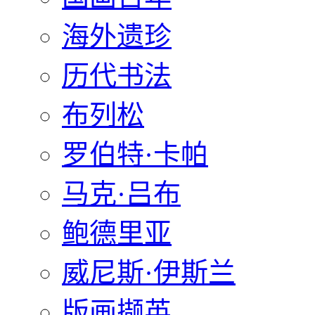
海外遗珍
历代书法
布列松
罗伯特·卡帕
马克·吕布
鲍德里亚
威尼斯·伊斯兰
版画撷英