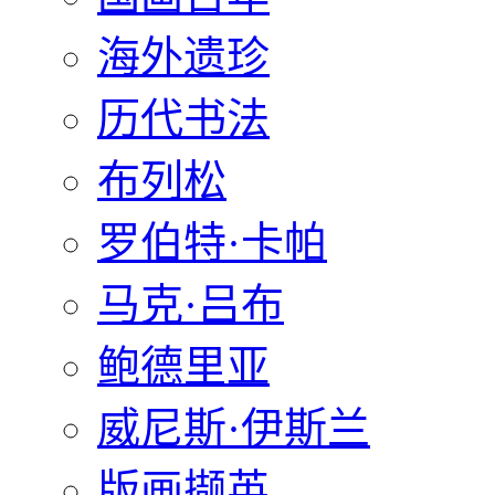
海外遗珍
历代书法
布列松
罗伯特·卡帕
马克·吕布
鲍德里亚
威尼斯·伊斯兰
版画撷英