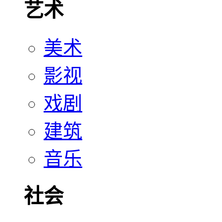
艺术
美术
影视
戏剧
建筑
音乐
社会