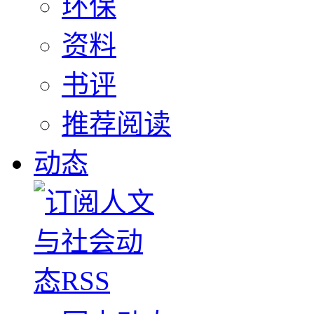
环保
资料
书评
推荐阅读
动态