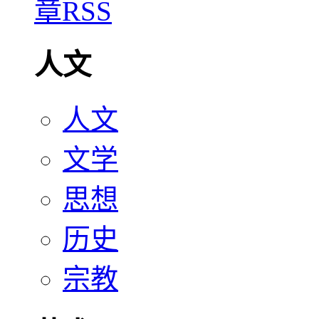
人文
人文
文学
思想
历史
宗教