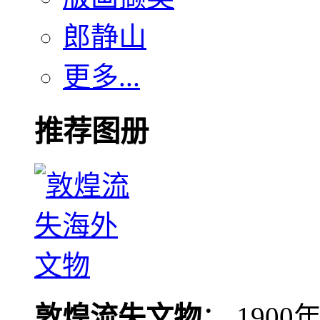
郎静山
更多...
推荐图册
敦煌流失文物
： 190