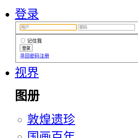
登录
记住我
寻回密码
注册
视界
图册
敦煌遗珍
国画百年