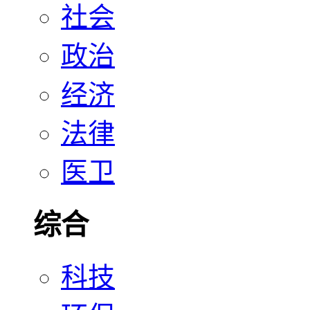
社会
政治
经济
法律
医卫
综合
科技