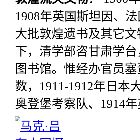
1908年英国斯坦因、
大批敦煌遗书及其它文物
下，清学部咨甘肃学台
图书馆。惟经办官员塞
数，1911-1912年日本
奥登堡考察队、1914