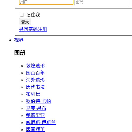
记住我
寻回密码
注册
视界
图册
敦煌遗珍
国画百年
海外遗珍
历代书法
布列松
罗伯特·卡帕
马克·吕布
鲍德里亚
威尼斯·伊斯兰
版画撷英