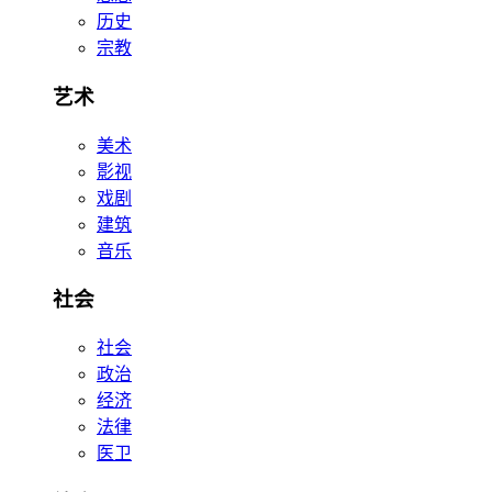
历史
宗教
艺术
美术
影视
戏剧
建筑
音乐
社会
社会
政治
经济
法律
医卫