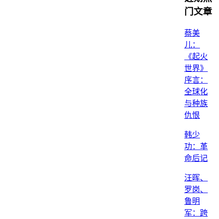
门文章
蔡美
儿：
《起火
世界》
序言：
全球化
与种族
仇恨
韩少
功：革
命后记
汪晖、
罗岗、
鲁明
军：跨