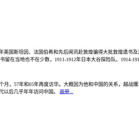
, 1908年英国斯坦因、法国伯希和先后闻讯赴敦煌骗得大批敦煌遗
当地也不在少数，1911-1912年日本大谷探险队、1914-1
中国5个月，57年和65年再度访华。大概因为他和中国的关系，越
0年代以后几乎年年访问中国。
画册...