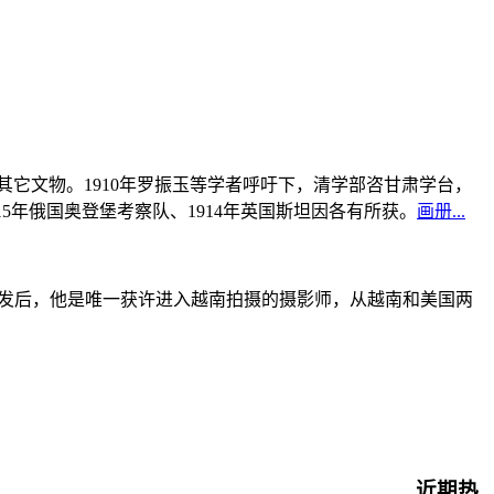
书及其它文物。1910年罗振玉等学者呼吁下，清学部咨甘肃学台，
915年俄国奥登堡考察队、1914年英国斯坦因各有所获。
画册...
战爆发后，他是唯一获许进入越南拍摄的摄影师，从越南和美国两
近期热