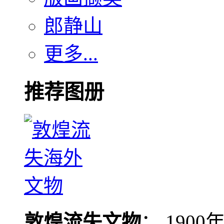
郎静山
更多...
推荐图册
敦煌流失文物
： 190