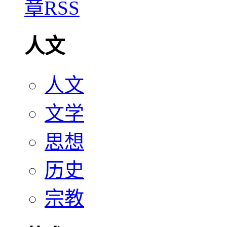
人文
人文
文学
思想
历史
宗教