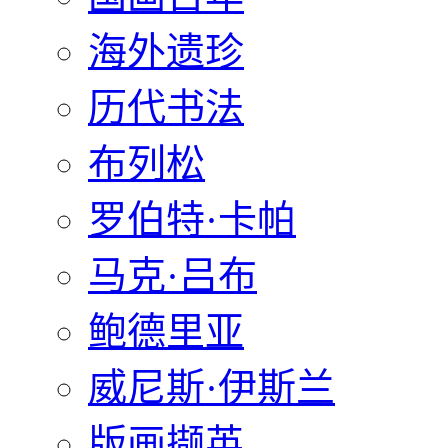
海外遗珍
历代书法
布列松
罗伯特·卡帕
马克·吕布
鲍德里亚
威尼斯·伊斯兰
版画撷英