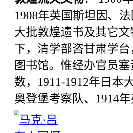
1908年英国斯坦因、
大批敦煌遗书及其它文物
下，清学部咨甘肃学台
图书馆。惟经办官员塞
数，1911-1912年日本
奥登堡考察队、1914