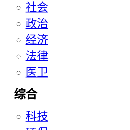
社会
政治
经济
法律
医卫
综合
科技