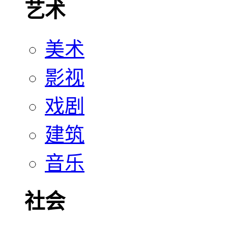
艺术
美术
影视
戏剧
建筑
音乐
社会