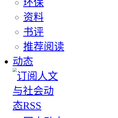
环保
资料
书评
推荐阅读
动态