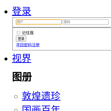
登录
记住我
寻回密码
注册
视界
图册
敦煌遗珍
国画百年