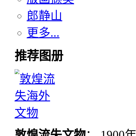
郎静山
更多...
推荐图册
敦煌流失文物
： 190