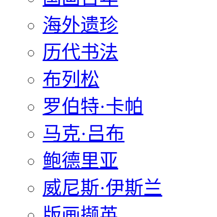
海外遗珍
历代书法
布列松
罗伯特·卡帕
马克·吕布
鲍德里亚
威尼斯·伊斯兰
版画撷英