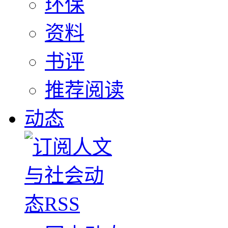
环保
资料
书评
推荐阅读
动态