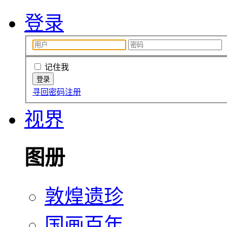
登录
记住我
寻回密码
注册
视界
图册
敦煌遗珍
国画百年