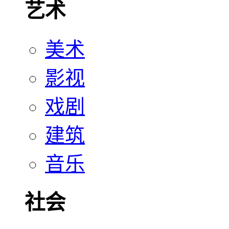
艺术
美术
影视
戏剧
建筑
音乐
社会