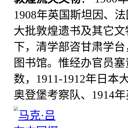
1908年英国斯坦因、
大批敦煌遗书及其它文物
下，清学部咨甘肃学台
图书馆。惟经办官员塞
数，1911-1912年日本
奥登堡考察队、1914