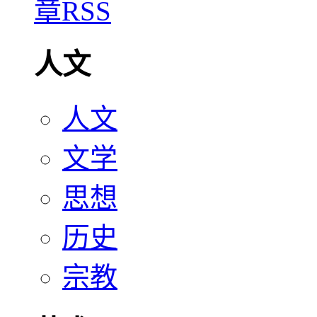
人文
人文
文学
思想
历史
宗教