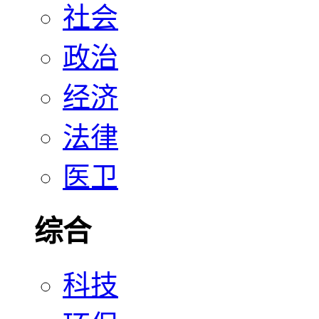
社会
政治
经济
法律
医卫
综合
科技