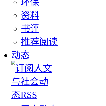
环保
资料
书评
推荐阅读
动态