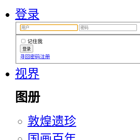
登录
记住我
寻回密码
注册
视界
图册
敦煌遗珍
国画百年