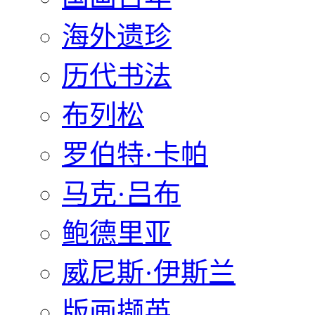
海外遗珍
历代书法
布列松
罗伯特·卡帕
马克·吕布
鲍德里亚
威尼斯·伊斯兰
版画撷英