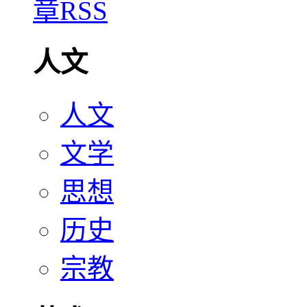
人文
人文
文学
思想
历史
宗教