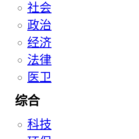
社会
政治
经济
法律
医卫
综合
科技