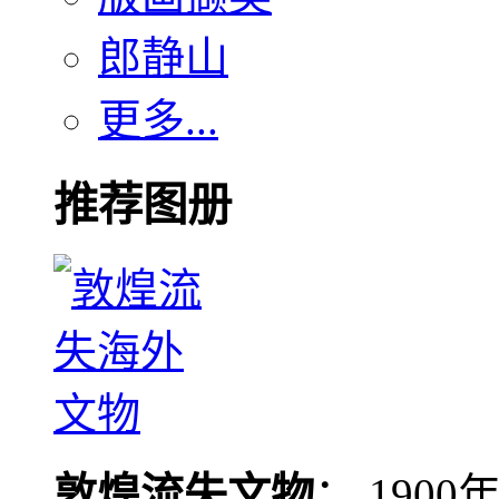
郎静山
更多...
推荐图册
敦煌流失文物
： 190