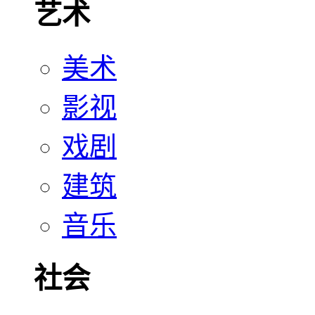
艺术
美术
影视
戏剧
建筑
音乐
社会