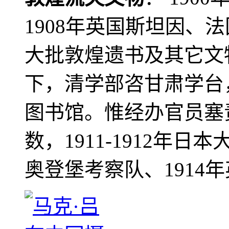
1908年英国斯坦因、
大批敦煌遗书及其它文物
下，清学部咨甘肃学台
图书馆。惟经办官员塞
数，1911-1912年日本
奥登堡考察队、1914