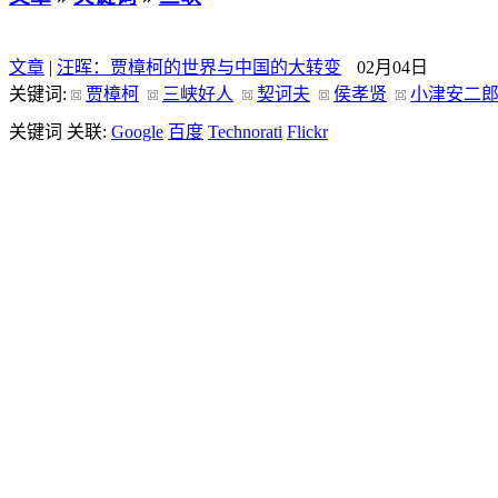
文章
|
汪晖：贾樟柯的世界与中国的大转变
02月04日
关键词:
贾樟柯
三峡好人
契诃夫
侯孝贤
小津安二
关键词 关联:
Google
百度
Technorati
Flickr