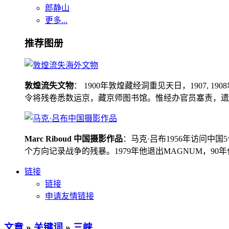
郎静山
更多...
推荐图册
敦煌流失文物
： 1900年敦煌藏经洞重见天日，1907
令将残卷悉数运京，藏京师图书馆。惟经办官员塞责，遗书留在
Marc Riboud 中国摄影作品
：马克·吕布1956年访问
个方向记录战争的残暴。1979年他退出MAGNUM，9
链接
链接
申请友情链接
文章
»
关键词
»
三峡