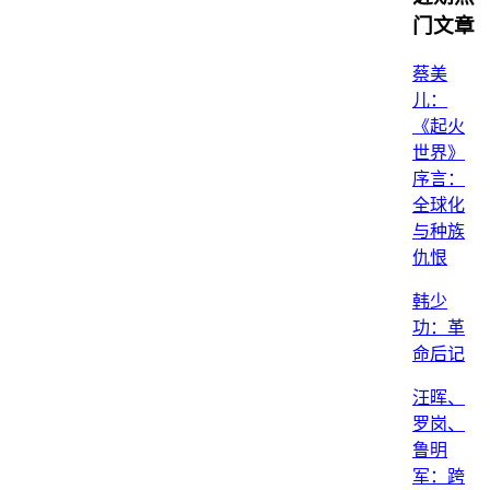
门文章
蔡美
儿：
《起火
世界》
序言：
全球化
与种族
仇恨
韩少
功：革
命后记
汪晖、
罗岗、
鲁明
军：跨