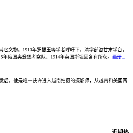
书及其它文物。1910年罗振玉等学者呼吁下，清学部咨甘肃学台，
915年俄国奥登堡考察队、1914年英国斯坦因各有所获。
画册...
战爆发后，他是唯一获许进入越南拍摄的摄影师，从越南和美国两
近期热