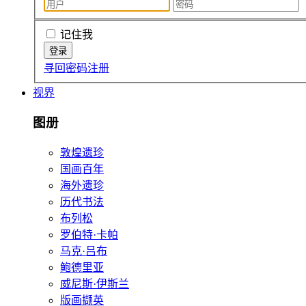
记住我
寻回密码
注册
视界
图册
敦煌遗珍
国画百年
海外遗珍
历代书法
布列松
罗伯特·卡帕
马克·吕布
鲍德里亚
威尼斯·伊斯兰
版画撷英