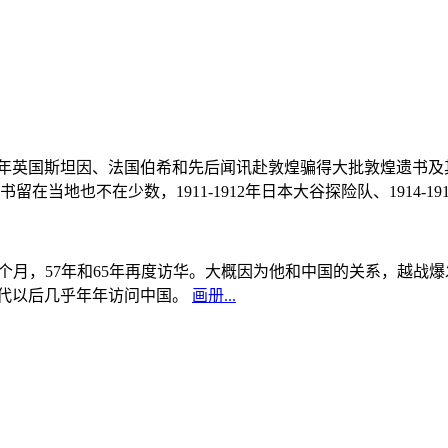
, 1908年英国斯坦因、法国伯希和先后闻讯赴敦煌骗得大批敦煌遗
当地也不在少数，1911-1912年日本大谷探险队、1914-1
中国5个月，57年和65年再度访华。大概因为他和中国的关系，越
0年代以后几乎年年访问中国。
画册...