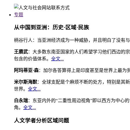
专题
从中国到亚洲：历史·区域·民族
柄谷行人：当亚洲经济成为一种威胁，并且明白了没有与
王赓武
：大多数东南亚国家的人们希望学习他们西边的宗
包含的价值体系。
全文...
阿玛蒂亚·森
：加尔各答算得上是印度甚至是世界上最为
米尔斯海默
：全球支配是个麻烦不断的处方，特别是其新
世界。
全文...
白永瑞
：东亚内外的“二重性周边视角”即以西方为中心
角。
全文...
人文学者分析区域问题