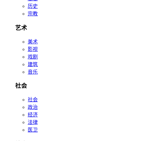
历史
宗教
艺术
美术
影视
戏剧
建筑
音乐
社会
社会
政治
经济
法律
医卫