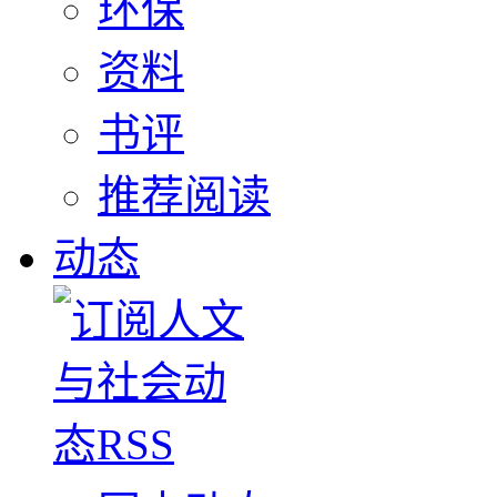
环保
资料
书评
推荐阅读
动态