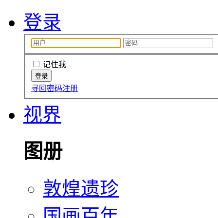
登录
记住我
寻回密码
注册
视界
图册
敦煌遗珍
国画百年