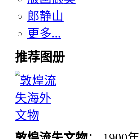
郎静山
更多...
推荐图册
敦煌流失文物
： 190