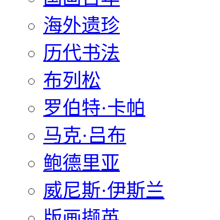
海外遗珍
历代书法
布列松
罗伯特·卡帕
马克·吕布
鲍德里亚
威尼斯·伊斯兰
版画撷英