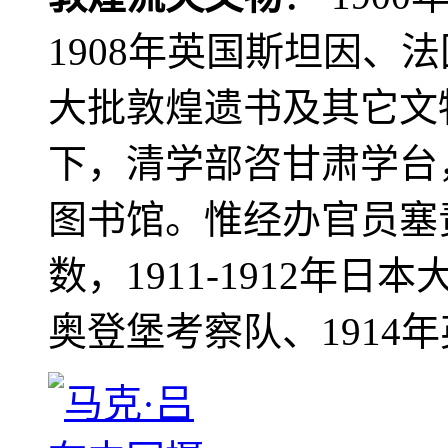
1908年英国斯坦因、
大批敦煌遗书及其它文物
下，清学部咨甘肃学台
图书馆。惟经办官员塞
数，1911-1912年日本
奥登堡考察队、1914