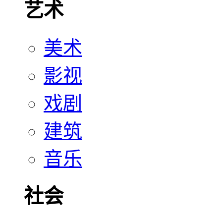
艺术
美术
影视
戏剧
建筑
音乐
社会