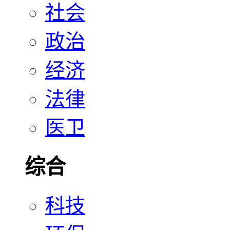
社会
政治
经济
法律
医卫
综合
科技