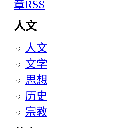
人文
人文
文学
思想
历史
宗教