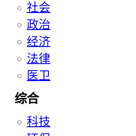
社会
政治
经济
法律
医卫
综合
科技