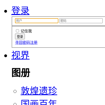
登录
记住我
寻回密码
注册
视界
图册
敦煌遗珍
国画百年