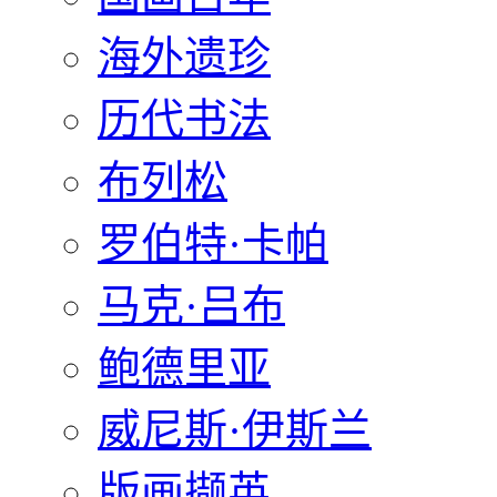
海外遗珍
历代书法
布列松
罗伯特·卡帕
马克·吕布
鲍德里亚
威尼斯·伊斯兰
版画撷英