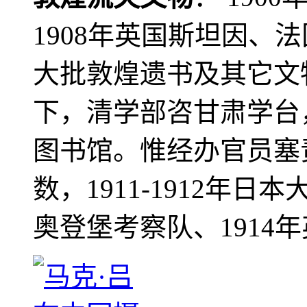
1908年英国斯坦因、
大批敦煌遗书及其它文物
下，清学部咨甘肃学台
图书馆。惟经办官员塞
数，1911-1912年日本
奥登堡考察队、1914