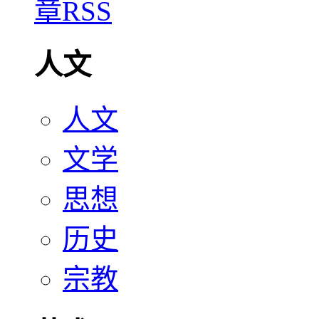
人文
人文
文学
思想
历史
宗教