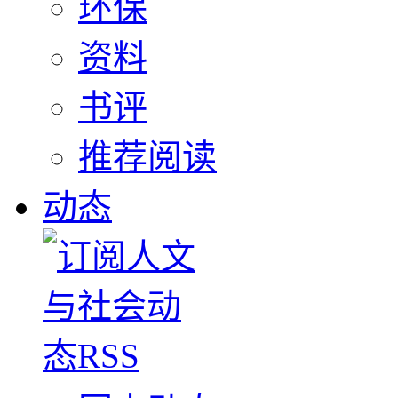
环保
资料
书评
推荐阅读
动态