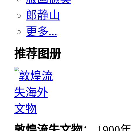
郎静山
更多...
推荐图册
敦煌流失文物
： 190