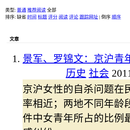
类型:
普通
推荐阅读
全部
排序:
缺省
时间
标题
评分
阅读
评论
跟踪网址
|
倒序
顺序
文章
景军、罗锦文：京沪青
历史
社会
201
京沪女性的自杀问题在
率相近；两地不同年龄
件中女青年所占的比例