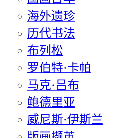
海外遗珍
历代书法
布列松
罗伯特·卡帕
马克·吕布
鲍德里亚
威尼斯·伊斯兰
版画撷英