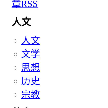
人文
人文
文学
思想
历史
宗教