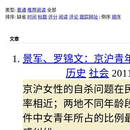
类型:
普通
推荐阅读
全部
排序:
缺省
时间
标题
评分
阅读
评论
跟踪网址
|
倒序
顺序
文章
景军、罗锦文：京沪青
历史
社会
201
京沪女性的自杀问题在
率相近；两地不同年龄
件中女青年所占的比例