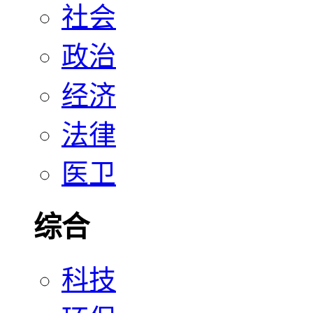
社会
政治
经济
法律
医卫
综合
科技