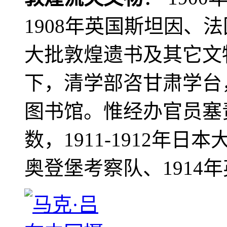
1908年英国斯坦因、
大批敦煌遗书及其它文物
下，清学部咨甘肃学台
图书馆。惟经办官员塞
数，1911-1912年日本
奥登堡考察队、1914