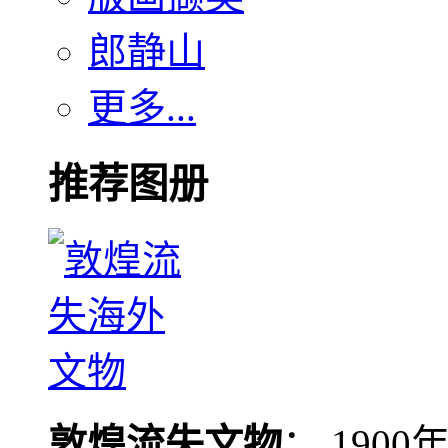
郎静山
更多...
推荐图册
敦煌流失文物
： 190