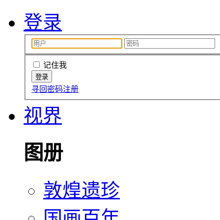
登录
记住我
寻回密码
注册
视界
图册
敦煌遗珍
国画百年