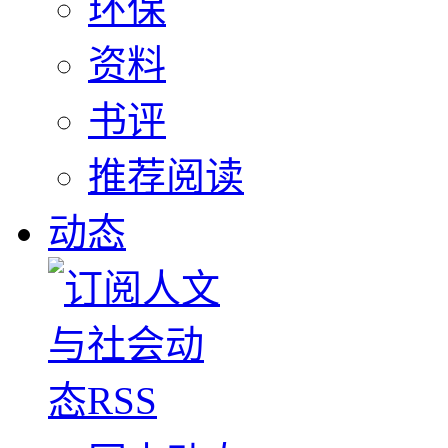
环保
资料
书评
推荐阅读
动态