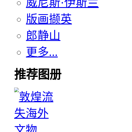
威尼斯·伊斯兰
版画撷英
郎静山
更多...
推荐图册