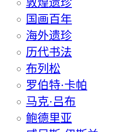
敦煌遗珍
国画百年
海外遗珍
历代书法
布列松
罗伯特·卡帕
马克·吕布
鲍德里亚