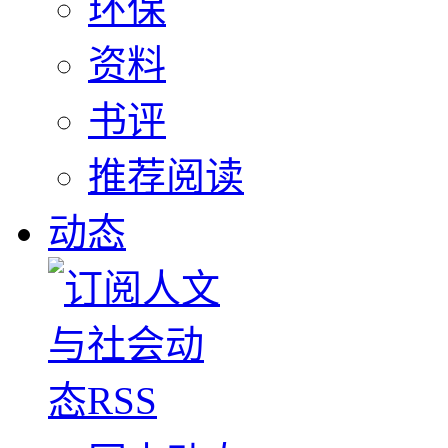
环保
资料
书评
推荐阅读
动态