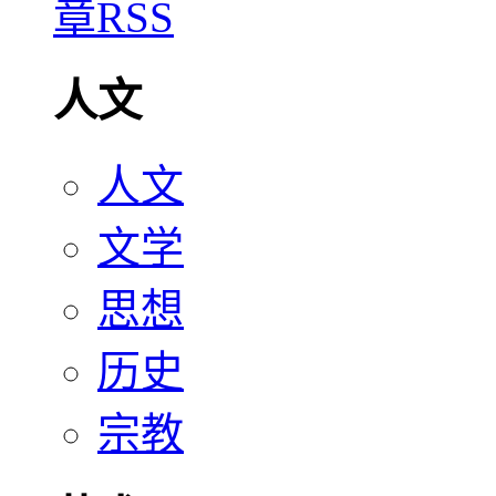
人文
人文
文学
思想
历史
宗教