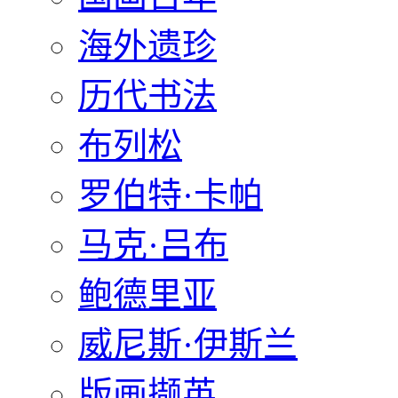
海外遗珍
历代书法
布列松
罗伯特·卡帕
马克·吕布
鲍德里亚
威尼斯·伊斯兰
版画撷英