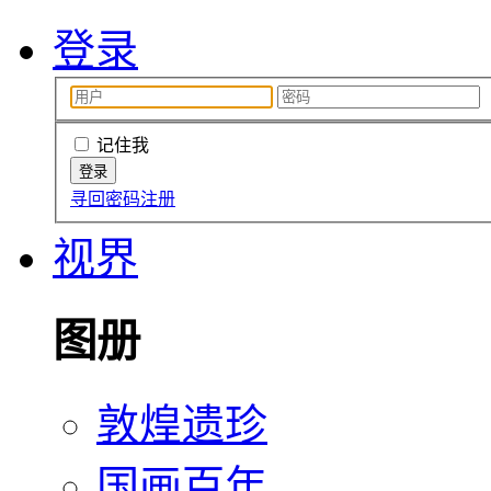
登录
记住我
寻回密码
注册
视界
图册
敦煌遗珍
国画百年