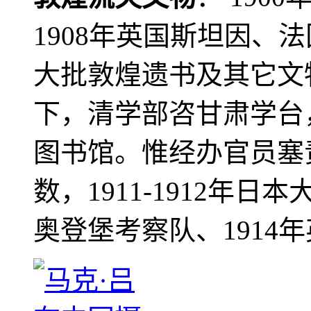
1908年英国斯坦因、
大批敦煌遗书及其它文物
下，清学部咨甘肃学台
图书馆。惟经办官员塞
数，1911-1912年日本
奥登堡考察队、1914