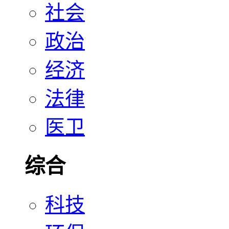
社会
政治
经济
法律
医卫
综合
科技