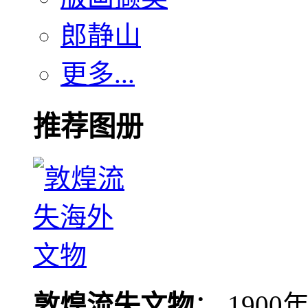
郎静山
更多...
推荐图册
敦煌流失文物
： 190