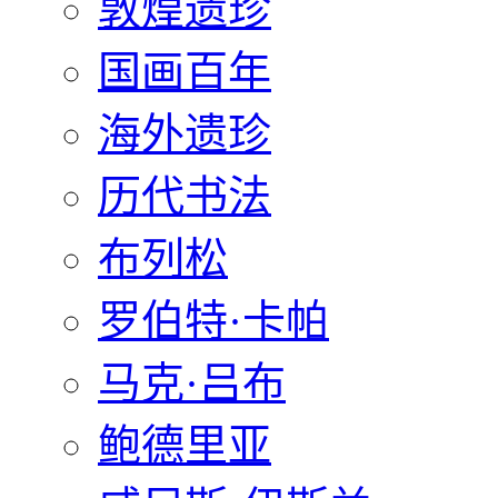
敦煌遗珍
国画百年
海外遗珍
历代书法
布列松
罗伯特·卡帕
马克·吕布
鲍德里亚