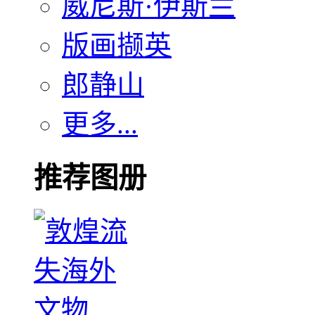
威尼斯·伊斯兰
版画撷英
郎静山
更多...
推荐图册