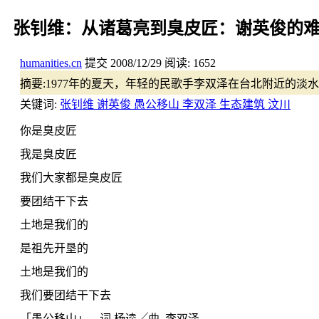
张钊维：从诸葛亮到臭皮匠：谢英俊的
humanities.cn
提交
2008/12/29
阅读:
1652
摘要:
1977年的夏天，年轻的民歌手李双泽在台北附近的
关键词:
张钊维 谢英俊 愚公移山 李双泽 生态建筑 汶川
你是臭皮匠
我是臭皮匠
我们大家都是臭皮匠
要团结干下去
土地是我们的
是祖先开垦的
土地是我们的
我们要团结干下去
「愚公移山」，词 杨逵╱曲 李双泽