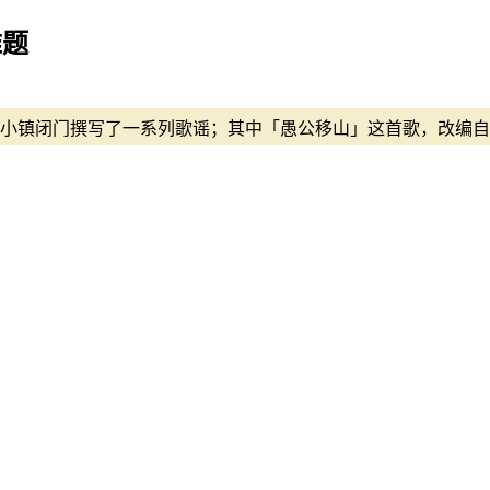
难题
淡水小镇闭门撰写了一系列歌谣；其中「愚公移山」这首歌，改编