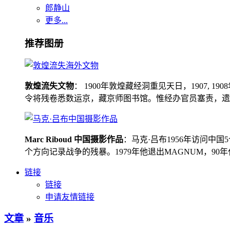
郎静山
更多...
推荐图册
敦煌流失文物
： 1900年敦煌藏经洞重见天日，1907
令将残卷悉数运京，藏京师图书馆。惟经办官员塞责，遗书留在
Marc Riboud 中国摄影作品
：马克·吕布1956年访问
个方向记录战争的残暴。1979年他退出MAGNUM，9
链接
链接
申请友情链接
文章
»
音乐