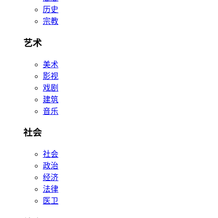
历史
宗教
艺术
美术
影视
戏剧
建筑
音乐
社会
社会
政治
经济
法律
医卫