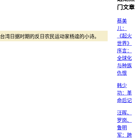
门文章
蔡美
儿：
《起火
自台湾日据时期的反日农民运动家杨逵的小诗。
世界》
序言：
全球化
与种族
仇恨
韩少
功：革
命后记
汪晖、
罗岗、
鲁明
军：跨