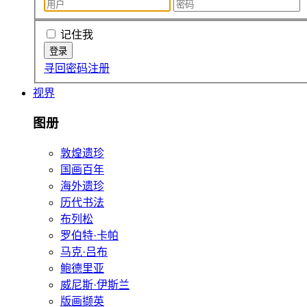
记住我
寻回密码
注册
视界
图册
敦煌遗珍
国画百年
海外遗珍
历代书法
布列松
罗伯特·卡帕
马克·吕布
鲍德里亚
威尼斯·伊斯兰
版画撷英