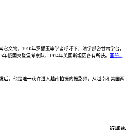
书及其它文物。1910年罗振玉等学者呼吁下，清学部咨甘肃学台，
915年俄国奥登堡考察队、1914年英国斯坦因各有所获。
画册...
战爆发后，他是唯一获许进入越南拍摄的摄影师，从越南和美国两
近期热