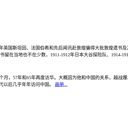
, 1908年英国斯坦因、法国伯希和先后闻讯赴敦煌骗得大批敦煌遗
当地也不在少数，1911-1912年日本大谷探险队、1914-1
中国5个月，57年和65年再度访华。大概因为他和中国的关系，越
0年代以后几乎年年访问中国。
画册...