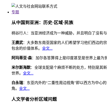
专题
从中国到亚洲：历史·区域·民族
柄谷行人：当亚洲经济成为一种威胁，并且明白了没有与
王赓武
：大多数东南亚国家的人们希望学习他们西边的宗
包含的价值体系。
全文...
阿玛蒂亚·森
：加尔各答算得上是印度甚至是世界上最为
米尔斯海默
：全球支配是个麻烦不断的处方，特别是其新
世界。
全文...
白永瑞
：东亚内外的“二重性周边视角”即以西方为中心
角。
全文...
人文学者分析区域问题