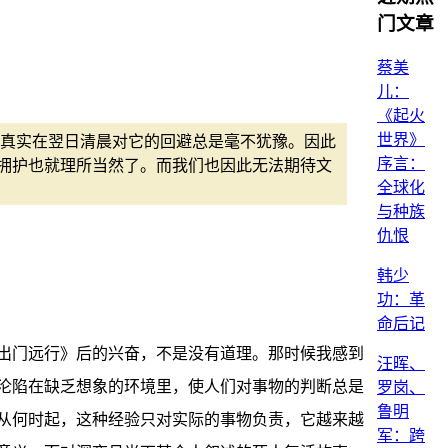
门文章
蔡美
儿：
《起火
世界》
真实在翌日清晨对它的回避总是毫不犹豫。因此
序言：
拥护也就理所当然了。而我们也因此无法期待文
全球化
与种族
仇恨
韩少
功：革
命后记
出门远行》后的兴奋，不是没有道理。那时候我感到
汪晖、
沦陷在缺乏想象的环境里，使人们对事物的判断总是
罗岗、
鲁明
从何时起，这种经验只对实际的事物负责，它越来越
军：跨