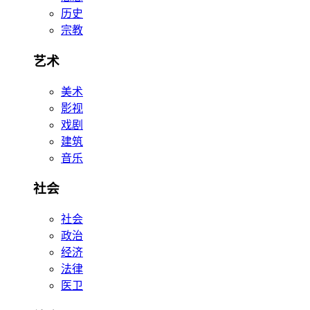
历史
宗教
艺术
美术
影视
戏剧
建筑
音乐
社会
社会
政治
经济
法律
医卫