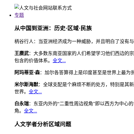
专题
从中国到亚洲：历史·区域·民族
柄谷行人：当亚洲经济成为一种威胁，并且明白了没有与
王赓武
：大多数东南亚国家的人们希望学习他们西边的宗
包含的价值体系。
全文...
阿玛蒂亚·森
：加尔各答算得上是印度甚至是世界上最为
米尔斯海默
：全球支配是个麻烦不断的处方，特别是其新
世界。
全文...
白永瑞
：东亚内外的“二重性周边视角”即以西方为中心
角。
全文...
人文学者分析区域问题