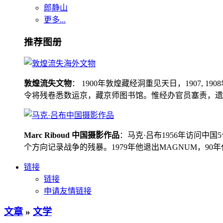
郎静山
更多...
推荐图册
敦煌流失文物
： 1900年敦煌藏经洞重见天日，1907
令将残卷悉数运京，藏京师图书馆。惟经办官员塞责，遗书留在
Marc Riboud 中国摄影作品
：马克·吕布1956年访问
个方向记录战争的残暴。1979年他退出MAGNUM，9
链接
链接
申请友情链接
文章
»
文学