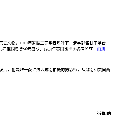
书及其它文物。1910年罗振玉等学者呼吁下，清学部咨甘肃学台，
915年俄国奥登堡考察队、1914年英国斯坦因各有所获。
画册...
战爆发后，他是唯一获许进入越南拍摄的摄影师，从越南和美国两
近期热