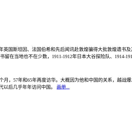
, 1908年英国斯坦因、法国伯希和先后闻讯赴敦煌骗得大批敦煌遗
当地也不在少数，1911-1912年日本大谷探险队、1914-1
中国5个月，57年和65年再度访华。大概因为他和中国的关系，越
0年代以后几乎年年访问中国。
画册...