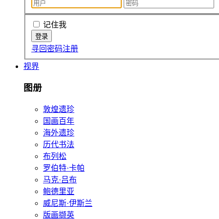
记住我
寻回密码
注册
视界
图册
敦煌遗珍
国画百年
海外遗珍
历代书法
布列松
罗伯特·卡帕
马克·吕布
鲍德里亚
威尼斯·伊斯兰
版画撷英