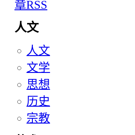
人文
人文
文学
思想
历史
宗教