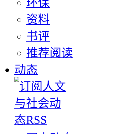
环保
资料
书评
推荐阅读
动态