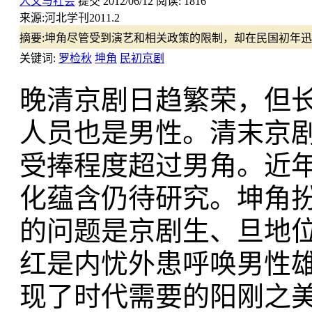
人文与社会
提交
2012/06/12
阅读:
1816
来源:
河北学刊2011.2
摘要:
坤角尽管受到演艺和相关政策的限制，却在民国初年迅
关键词:
罗检秋
坤角
民初京剧
晚清京剧日趋繁荣，但
人员也是男性。清末京
受捧程度超过男角。近
化蕴含仍待研究。坤角
的问题是京剧生、旦地
红是内忧外患呼唤男性
现了时代需要的阳刚之