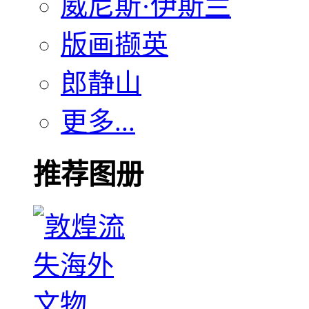
威尼斯·伊斯兰
版画撷英
郎静山
更多...
推荐图册