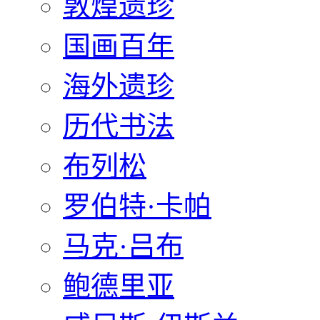
敦煌遗珍
国画百年
海外遗珍
历代书法
布列松
罗伯特·卡帕
马克·吕布
鲍德里亚