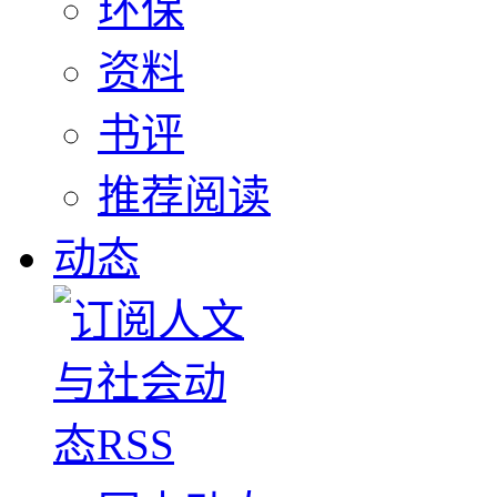
环保
资料
书评
推荐阅读
动态