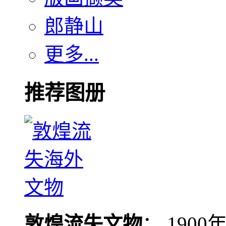
郎静山
更多...
推荐图册
敦煌流失文物
： 190