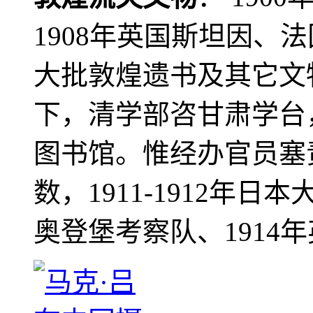
1908年英国斯坦因、
大批敦煌遗书及其它文物
下，清学部咨甘肃学台
图书馆。惟经办官员塞
数，1911-1912年日本
奥登堡考察队、1914