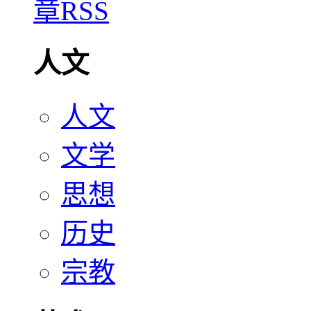
人文
人文
文学
思想
历史
宗教