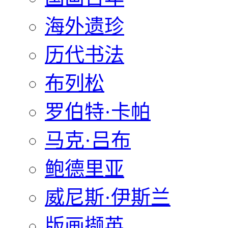
海外遗珍
历代书法
布列松
罗伯特·卡帕
马克·吕布
鲍德里亚
威尼斯·伊斯兰
版画撷英