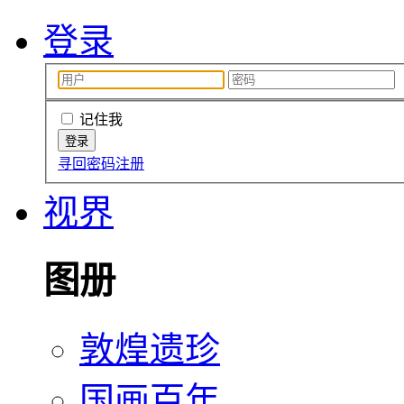
登录
记住我
寻回密码
注册
视界
图册
敦煌遗珍
国画百年