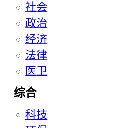
社会
政治
经济
法律
医卫
综合
科技