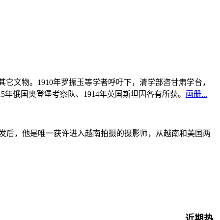
书及其它文物。1910年罗振玉等学者呼吁下，清学部咨甘肃学台，
915年俄国奥登堡考察队、1914年英国斯坦因各有所获。
画册...
战爆发后，他是唯一获许进入越南拍摄的摄影师，从越南和美国两
近期热