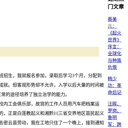
门文章
蔡美
儿：
《起火
世界》
序言：
全球化
与种族
仇恨
练班招生，我就报名参加，录取后学习3个月，分配到
韩少
所成就。但客观形势却不允许，入学以后大量的时间被
功：革
命后记
正常的途径培养了独立治学的能力。
在校内工会俱乐部，故宫的工作人员用汽车把档案运
汪晖、
罗岗、
的，正是白莲教起义和湘黔川三省交界地区苗民起义
鲁明
去密云县劳动，我在工地只住了一个晚上，接到通知
军：跨