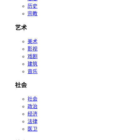
历史
宗教
艺术
美术
影视
戏剧
建筑
音乐
社会
社会
政治
经济
法律
医卫