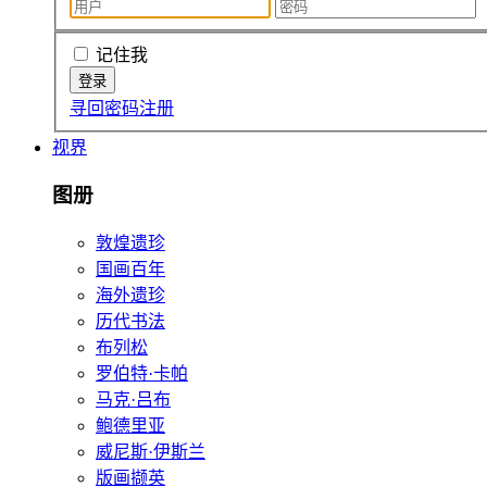
记住我
寻回密码
注册
视界
图册
敦煌遗珍
国画百年
海外遗珍
历代书法
布列松
罗伯特·卡帕
马克·吕布
鲍德里亚
威尼斯·伊斯兰
版画撷英