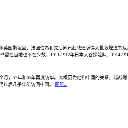
, 1908年英国斯坦因、法国伯希和先后闻讯赴敦煌骗得大批敦煌遗
当地也不在少数，1911-1912年日本大谷探险队、1914-1
中国5个月，57年和65年再度访华。大概因为他和中国的关系，越
0年代以后几乎年年访问中国。
画册...