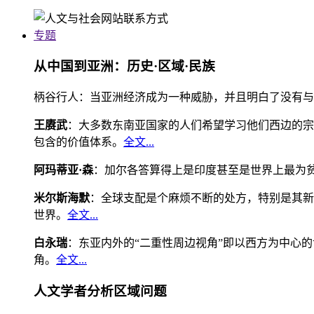
专题
从中国到亚洲：历史·区域·民族
柄谷行人：当亚洲经济成为一种威胁，并且明白了没有与
王赓武
：大多数东南亚国家的人们希望学习他们西边的宗
包含的价值体系。
全文...
阿玛蒂亚·森
：加尔各答算得上是印度甚至是世界上最为
米尔斯海默
：全球支配是个麻烦不断的处方，特别是其新
世界。
全文...
白永瑞
：东亚内外的“二重性周边视角”即以西方为中心
角。
全文...
人文学者分析区域问题