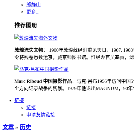
郎静山
更多...
推荐图册
敦煌流失文物
： 1900年敦煌藏经洞重见天日，1907
令将残卷悉数运京，藏京师图书馆。惟经办官员塞责，遗书留在
Marc Riboud 中国摄影作品
：马克·吕布1956年访问
个方向记录战争的残暴。1979年他退出MAGNUM，9
链接
链接
申请友情链接
文章
»
历史