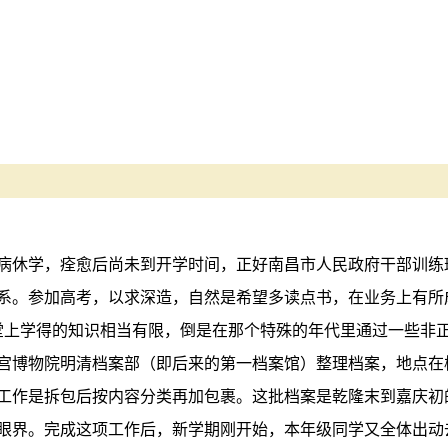
级时患病休学，痊愈后尚未到开学时间，正好南昌市人民政府干部训
历史系。参加高考，以求深造，自然是希望多读点书，在业务上有
堂上学得的知识相当有限，倒是在那个特殊的年代里通过一些非
给故宫博物院明清档案部（即后来的第一档案馆）整理档案，地点
工作是拆包后按内容分类再加包裹。这批档案是乾隆末到嘉庆初
眼界。完成这项工作后，新学期刚开始，本年级同学又全体出动