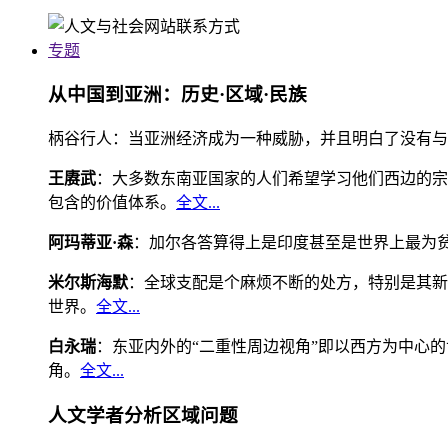
专题
从中国到亚洲：历史·区域·民族
柄谷行人：当亚洲经济成为一种威胁，并且明白了没有与
王赓武
：大多数东南亚国家的人们希望学习他们西边的宗
包含的价值体系。
全文...
阿玛蒂亚·森
：加尔各答算得上是印度甚至是世界上最为
米尔斯海默
：全球支配是个麻烦不断的处方，特别是其新
世界。
全文...
白永瑞
：东亚内外的“二重性周边视角”即以西方为中心
角。
全文...
人文学者分析区域问题