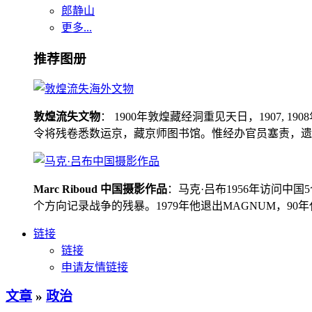
郎静山
更多...
推荐图册
敦煌流失文物
： 1900年敦煌藏经洞重见天日，1907
令将残卷悉数运京，藏京师图书馆。惟经办官员塞责，遗书留在
Marc Riboud 中国摄影作品
：马克·吕布1956年访问
个方向记录战争的残暴。1979年他退出MAGNUM，9
链接
链接
申请友情链接
文章
»
政治