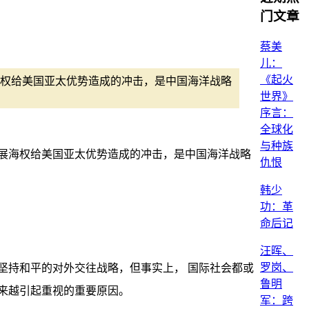
门文章
蔡美
儿：
《起火
权给美国亚太优势造成的冲击，是中国海洋战略
世界》
序言：
全球化
与种族
展海权给美国亚太优势造成的冲击，是中国海洋战略
仇恨
韩少
功：革
命后记
汪晖、
罗岗、
坚持和平的对外交往战略，但事实上， 国际社会都或
鲁明
来越引起重视的重要原因。
军：跨