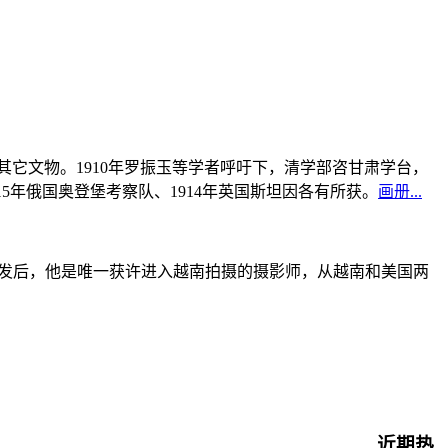
书及其它文物。1910年罗振玉等学者呼吁下，清学部咨甘肃学台，
915年俄国奥登堡考察队、1914年英国斯坦因各有所获。
画册...
战爆发后，他是唯一获许进入越南拍摄的摄影师，从越南和美国两
近期热