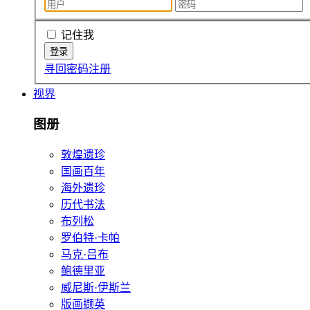
记住我
寻回密码
注册
视界
图册
敦煌遗珍
国画百年
海外遗珍
历代书法
布列松
罗伯特·卡帕
马克·吕布
鲍德里亚
威尼斯·伊斯兰
版画撷英