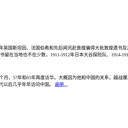
, 1908年英国斯坦因、法国伯希和先后闻讯赴敦煌骗得大批敦煌遗
当地也不在少数，1911-1912年日本大谷探险队、1914-1
中国5个月，57年和65年再度访华。大概因为他和中国的关系，越
0年代以后几乎年年访问中国。
画册...