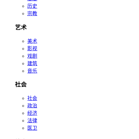
历史
宗教
艺术
美术
影视
戏剧
建筑
音乐
社会
社会
政治
经济
法律
医卫