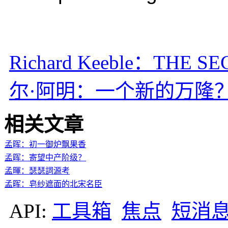
Richard Keeble：THE S
尔·阿明：一个新的万隆
相关文章
孟晖：初一御炉飘果香
孟晖：寄望中产阶级？
孟暉：瑟瑟詞源考
孟晖：皂纱遮面的北宋名臣
API:
工具箱
焦点
短消