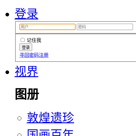
登录
记住我
寻回密码
注册
视界
图册
敦煌遗珍
国画百年