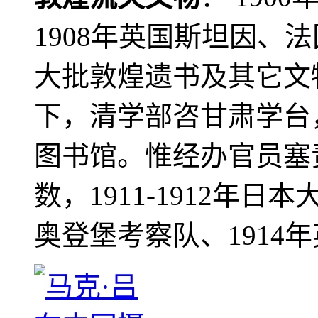
1908年英国斯坦因、
大批敦煌遗书及其它文物
下，清学部咨甘肃学台
图书馆。惟经办官员塞
数，1911-1912年日本
奥登堡考察队、1914