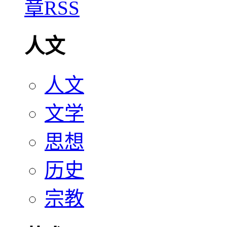
人文
人文
文学
思想
历史
宗教