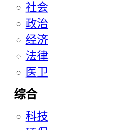
社会
政治
经济
法律
医卫
综合
科技