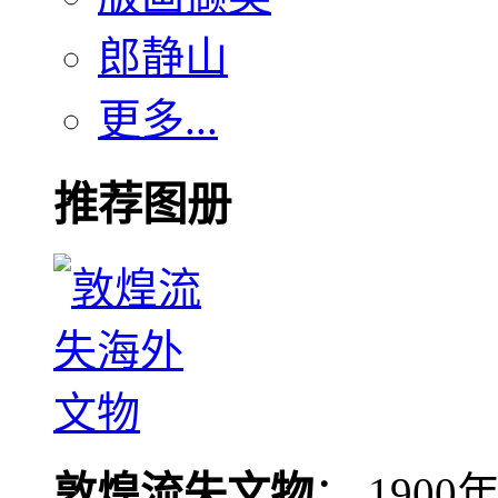
郎静山
更多...
推荐图册
敦煌流失文物
： 190