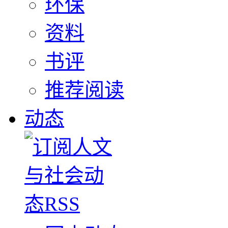
环保
资料
书评
推荐阅读
动态