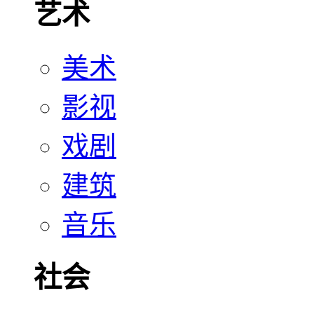
艺术
美术
影视
戏剧
建筑
音乐
社会