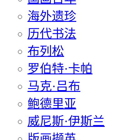
海外遗珍
历代书法
布列松
罗伯特·卡帕
马克·吕布
鲍德里亚
威尼斯·伊斯兰
版画撷英