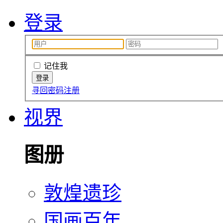
登录
记住我
寻回密码
注册
视界
图册
敦煌遗珍
国画百年