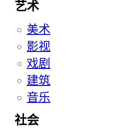
艺术
美术
影视
戏剧
建筑
音乐
社会