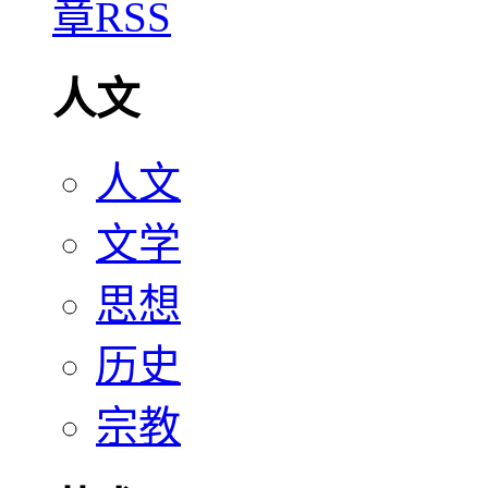
人文
人文
文学
思想
历史
宗教