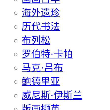
海外遗珍
历代书法
布列松
罗伯特·卡帕
马克·吕布
鲍德里亚
威尼斯·伊斯兰
版画撷英