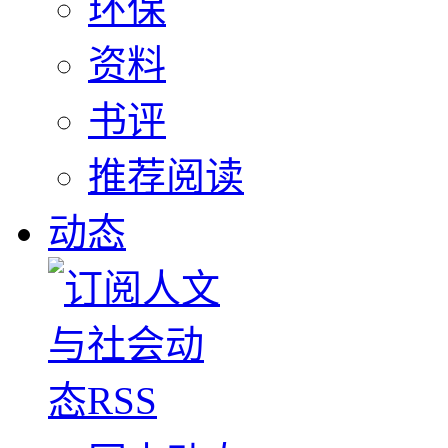
环保
资料
书评
推荐阅读
动态