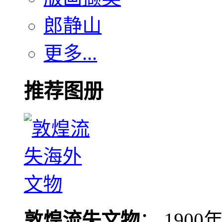
郎静山
更多...
推荐图册
敦煌流失文物
： 190