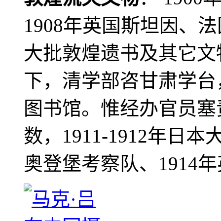
1908年英国斯坦因、
大批敦煌遗书及其它文物
下，清学部咨甘肃学台
图书馆。惟经办官员塞
数，1911-1912年日本
奥登堡考察队、1914