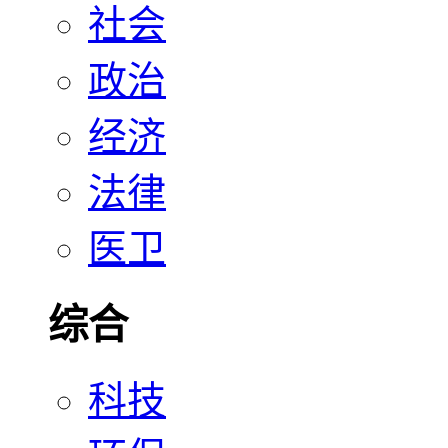
社会
政治
经济
法律
医卫
综合
科技