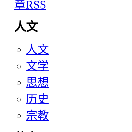
人文
人文
文学
思想
历史
宗教