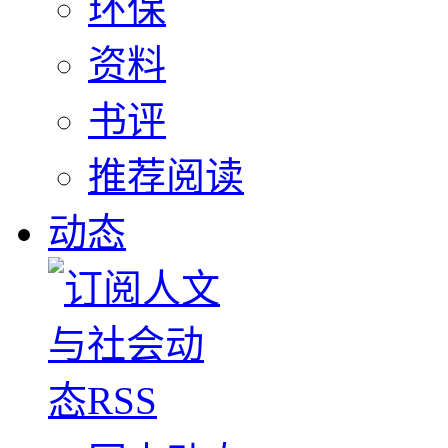
环保
资料
书评
推荐阅读
动态