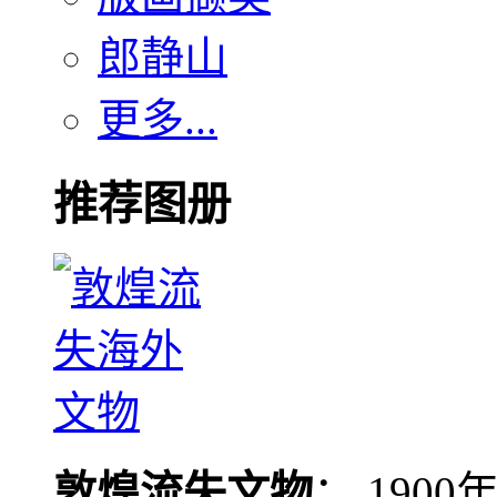
郎静山
更多...
推荐图册
敦煌流失文物
： 190