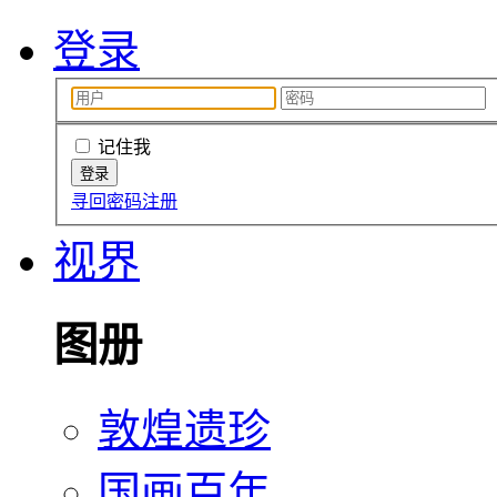
登录
记住我
寻回密码
注册
视界
图册
敦煌遗珍
国画百年