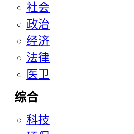
社会
政治
经济
法律
医卫
综合
科技