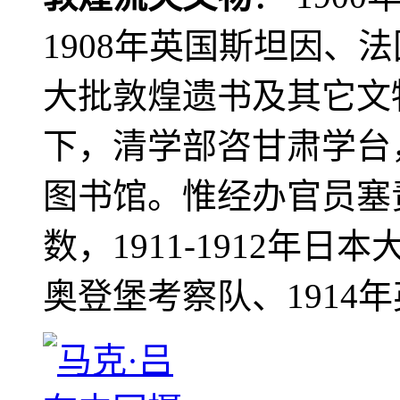
1908年英国斯坦因、
大批敦煌遗书及其它文物
下，清学部咨甘肃学台
图书馆。惟经办官员塞
数，1911-1912年日本
奥登堡考察队、1914