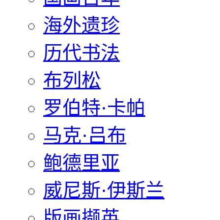
海外遗珍
历代书法
布列松
罗伯特·卡帕
马克·吕布
鲍德里亚
威尼斯·伊斯兰
版画撷英