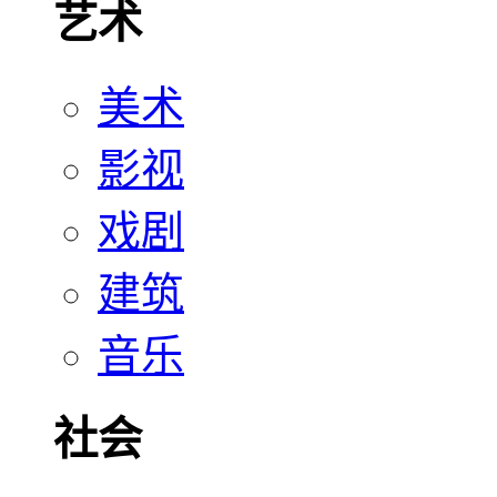
艺术
美术
影视
戏剧
建筑
音乐
社会