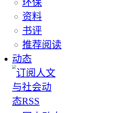
环保
资料
书评
推荐阅读
动态