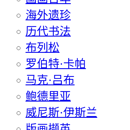
海外遗珍
历代书法
布列松
罗伯特·卡帕
马克·吕布
鲍德里亚
威尼斯·伊斯兰
版画撷英