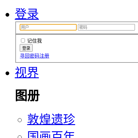
登录
记住我
寻回密码
注册
视界
图册
敦煌遗珍
国画百年