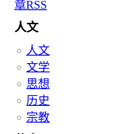
人文
人文
文学
思想
历史
宗教