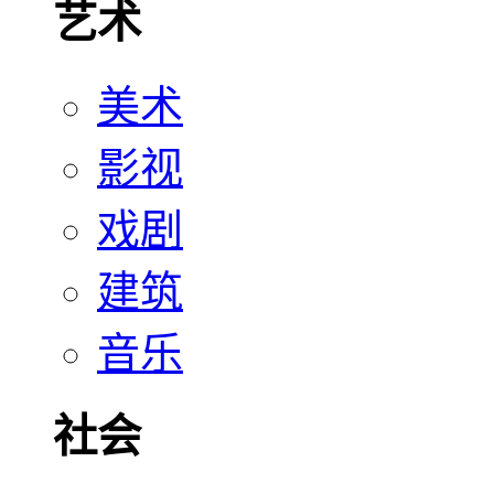
艺术
美术
影视
戏剧
建筑
音乐
社会