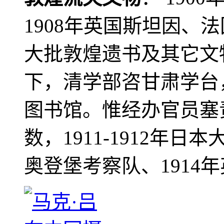
1908年英国斯坦因、
大批敦煌遗书及其它文物
下，清学部咨甘肃学台
图书馆。惟经办官员塞
数，1911-1912年日本
奥登堡考察队、1914