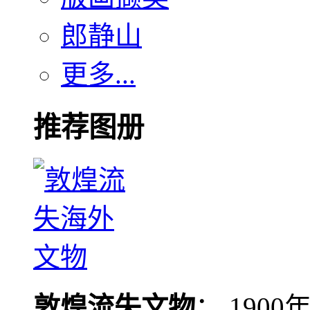
郎静山
更多...
推荐图册
敦煌流失文物
： 190