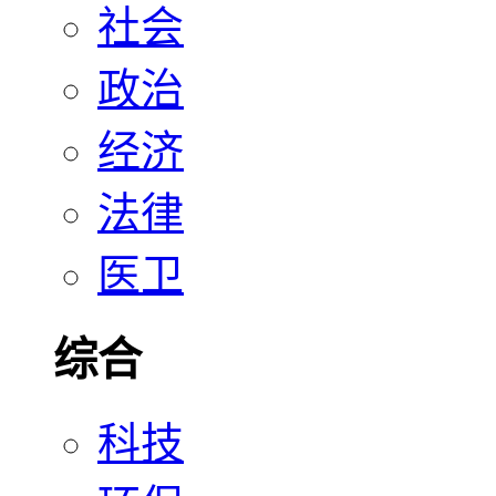
社会
政治
经济
法律
医卫
综合
科技