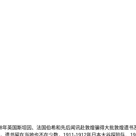
, 1908年英国斯坦因、法国伯希和先后闻讯赴敦煌骗得大批敦煌
留在当地也不在少数，1911-1912年日本大谷探险队、191