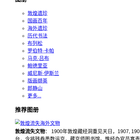
敦煌遗珍
国画百年
海外遗珍
历代书法
布列松
罗伯特·卡帕
马克·吕布
鲍德里亚
威尼斯·伊斯兰
版画撷英
郎静山
更多...
推荐图册
敦煌流失文物
： 1900年敦煌藏经洞重见天日，1907
台，令将残卷悉数运京，藏京师图书馆。惟经办官员塞责，遗书