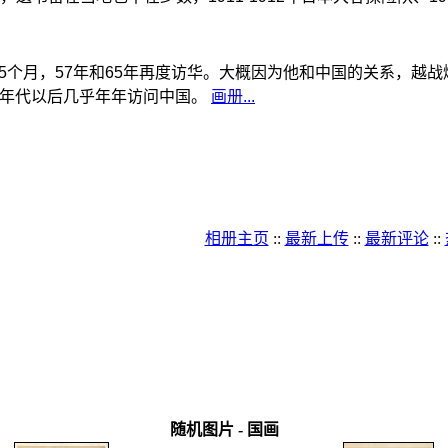
中国5个月，57年和65年再度访华。大概因为他和中国的关系，
90年代以后几乎年年访问中国。
画册...
相册主页
::
最新上传
::
最新评论
::
新视界（规划中）
>
绘画
>
国画
随机图片 - 国画