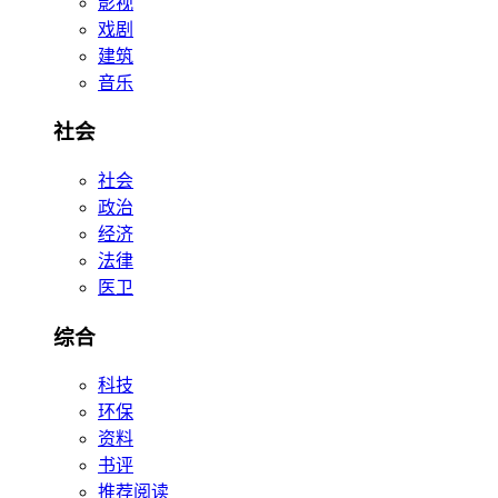
影视
戏剧
建筑
音乐
社会
社会
政治
经济
法律
医卫
综合
科技
环保
资料
书评
推荐阅读