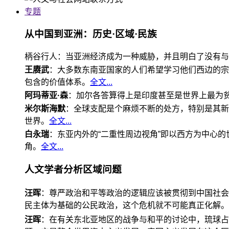
专题
从中国到亚洲：历史·区域·民族
柄谷行人：当亚洲经济成为一种威胁，并且明白了没有与
王赓武
：大多数东南亚国家的人们希望学习他们西边的宗
包含的价值体系。
全文...
阿玛蒂亚·森
：加尔各答算得上是印度甚至是世界上最为
米尔斯海默
：全球支配是个麻烦不断的处方，特别是其新
世界。
全文...
白永瑞
：东亚内外的“二重性周边视角”即以西方为中心
角。
全文...
人文学者分析区域问题
汪晖
：尊严政治和平等政治的逻辑应该被贯彻到中国社会
民主体为基础的公民政治，这个危机就不可能真正化解。
汪晖
：在有关东北亚地区的战争与和平的讨论中，琉球占