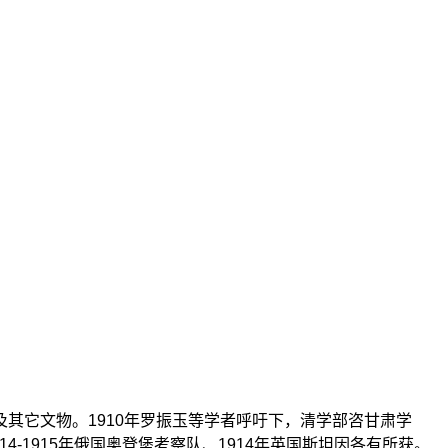
遗书及其它文物。1910年罗振玉等学者呼吁下，清学部咨甘肃学
4-1915年俄国奥登堡考察队、1914年英国斯坦因各有所获。