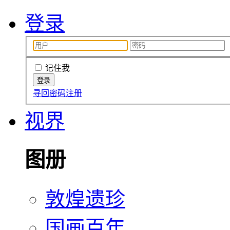
登录
记住我
寻回密码
注册
视界
图册
敦煌遗珍
国画百年