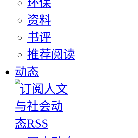
环保
资料
书评
推荐阅读
动态