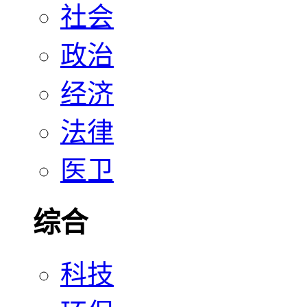
社会
政治
经济
法律
医卫
综合
科技