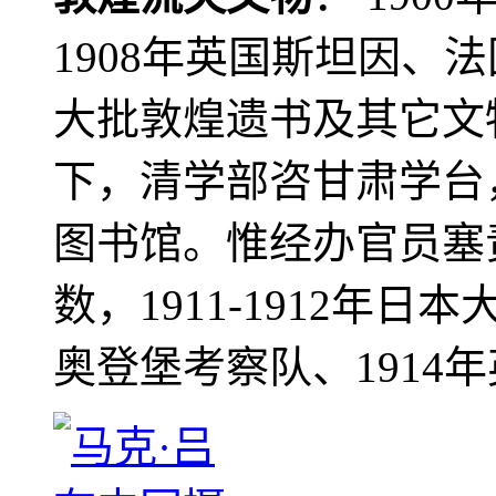
1908年英国斯坦因、
大批敦煌遗书及其它文物
下，清学部咨甘肃学台
图书馆。惟经办官员塞
数，1911-1912年日本
奥登堡考察队、1914