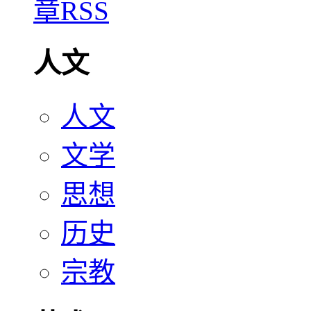
人文
人文
文学
思想
历史
宗教