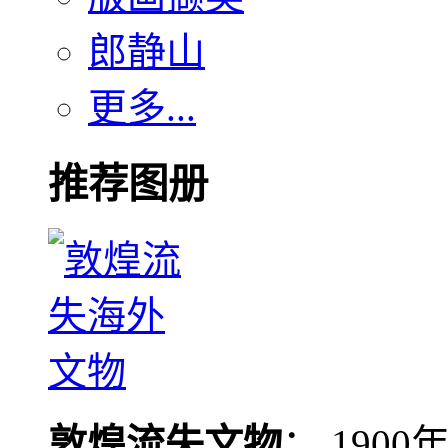
郎静山
更多...
推荐图册
敦煌流失文物
： 190