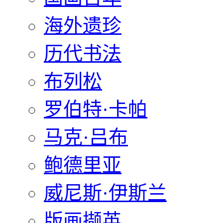
海外遗珍
历代书法
布列松
罗伯特·卡帕
马克·吕布
鲍德里亚
威尼斯·伊斯兰
版画撷英