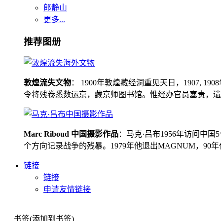
郎静山
更多...
推荐图册
敦煌流失文物
： 1900年敦煌藏经洞重见天日，1907
令将残卷悉数运京，藏京师图书馆。惟经办官员塞责，遗书留在
Marc Riboud 中国摄影作品
：马克·吕布1956年访问
个方向记录战争的残暴。1979年他退出MAGNUM，9
链接
链接
申请友情链接
书签(添加到书签)