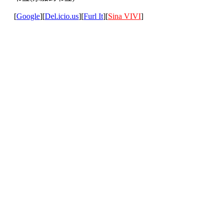
[
Google
][
Del.icio.us
][
Furl It
][
Sina VIVI
]