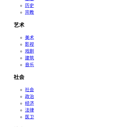
历史
宗教
艺术
美术
影视
戏剧
建筑
音乐
社会
社会
政治
经济
法律
医卫