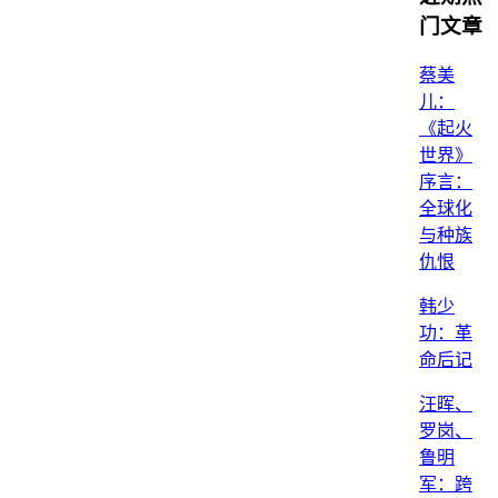
门文章
蔡美
儿：
《起火
世界》
序言：
全球化
与种族
仇恨
韩少
功：革
命后记
汪晖、
罗岗、
鲁明
军：跨