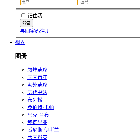
记住我
寻回密码
注册
视界
图册
敦煌遗珍
国画百年
海外遗珍
历代书法
布列松
罗伯特·卡帕
马克·吕布
鲍德里亚
威尼斯·伊斯兰
版画撷英