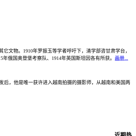
书及其它文物。1910年罗振玉等学者呼吁下，清学部咨甘肃学台，
915年俄国奥登堡考察队、1914年英国斯坦因各有所获。
画册...
战爆发后，他是唯一获许进入越南拍摄的摄影师，从越南和美国两
近期热