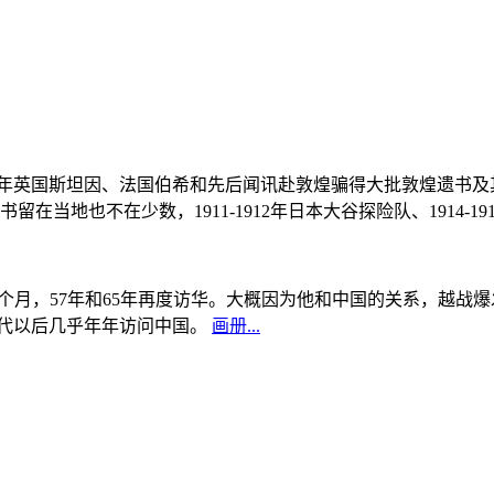
, 1908年英国斯坦因、法国伯希和先后闻讯赴敦煌骗得大批敦煌遗
当地也不在少数，1911-1912年日本大谷探险队、1914-1
中国5个月，57年和65年再度访华。大概因为他和中国的关系，越
0年代以后几乎年年访问中国。
画册...