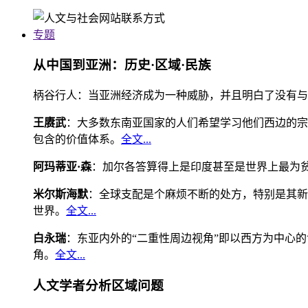
专题
从中国到亚洲：历史·区域·民族
柄谷行人：当亚洲经济成为一种威胁，并且明白了没有与
王赓武
：大多数东南亚国家的人们希望学习他们西边的宗
包含的价值体系。
全文...
阿玛蒂亚·森
：加尔各答算得上是印度甚至是世界上最为
米尔斯海默
：全球支配是个麻烦不断的处方，特别是其新
世界。
全文...
白永瑞
：东亚内外的“二重性周边视角”即以西方为中心
角。
全文...
人文学者分析区域问题