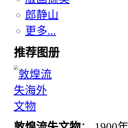
郎静山
更多...
推荐图册
敦煌流失文物
： 190