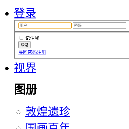
登录
记住我
寻回密码
注册
视界
图册
敦煌遗珍
国画百年