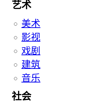
艺术
美术
影视
戏剧
建筑
音乐
社会