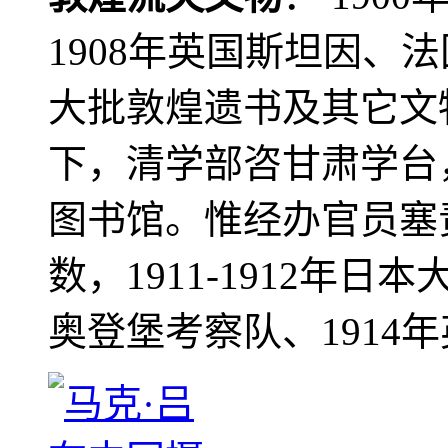
1908年英国斯坦因、
大批敦煌遗书及其它文物
下，清学部咨甘肃学台
图书馆。惟经办官员塞
数，1911-1912年日本
奥登堡考察队、1914