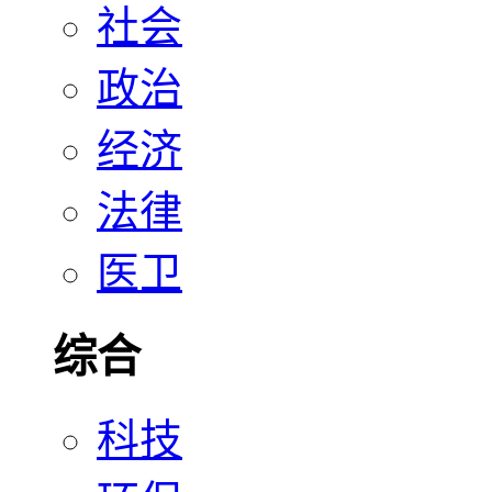
社会
政治
经济
法律
医卫
综合
科技