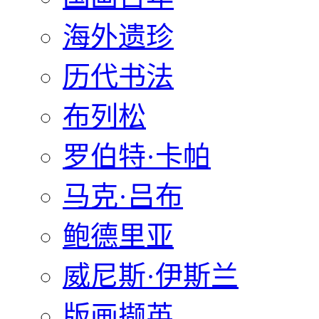
海外遗珍
历代书法
布列松
罗伯特·卡帕
马克·吕布
鲍德里亚
威尼斯·伊斯兰
版画撷英