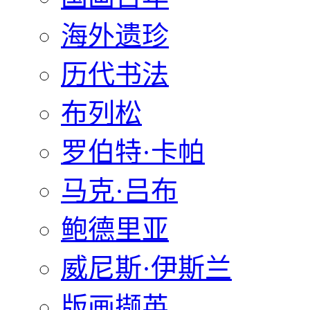
海外遗珍
历代书法
布列松
罗伯特·卡帕
马克·吕布
鲍德里亚
威尼斯·伊斯兰
版画撷英