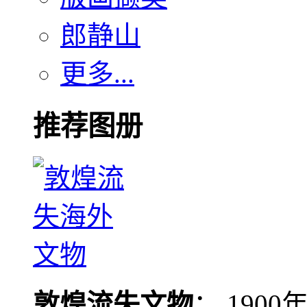
郎静山
更多...
推荐图册
敦煌流失文物
： 190