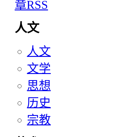
人文
人文
文学
思想
历史
宗教