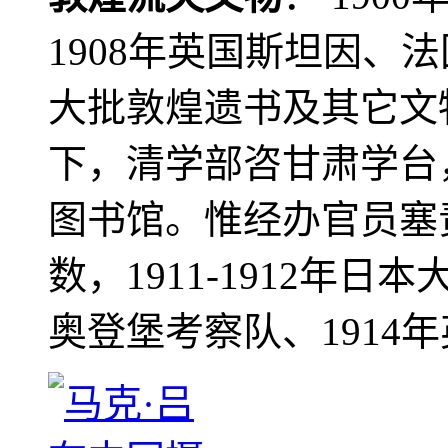
1908年英国斯坦因、
大批敦煌遗书及其它文物
下，清学部咨甘肃学台
图书馆。惟经办官员塞
数，1911-1912年日本
奥登堡考察队、1914