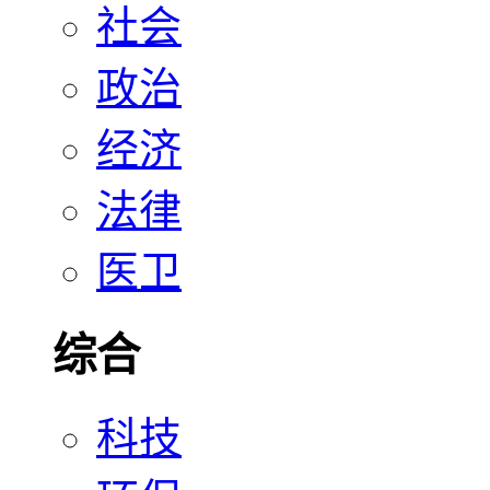
社会
政治
经济
法律
医卫
综合
科技