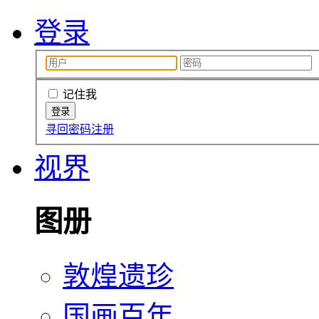
登录
记住我
寻回密码
注册
视界
图册
敦煌遗珍
国画百年