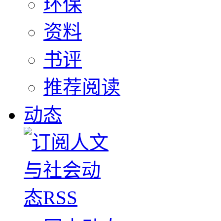
环保
资料
书评
推荐阅读
动态