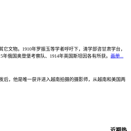
书及其它文物。1910年罗振玉等学者呼吁下，清学部咨甘肃学台，
915年俄国奥登堡考察队、1914年英国斯坦因各有所获。
画册...
战爆发后，他是唯一获许进入越南拍摄的摄影师，从越南和美国两
近期热