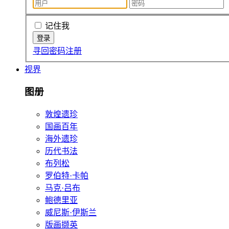
记住我
寻回密码
注册
视界
图册
敦煌遗珍
国画百年
海外遗珍
历代书法
布列松
罗伯特·卡帕
马克·吕布
鲍德里亚
威尼斯·伊斯兰
版画撷英