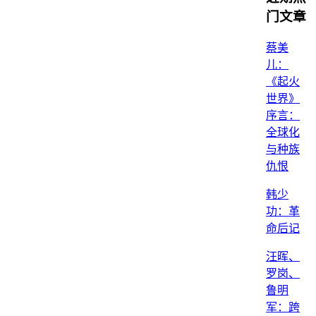
门文章
蔡美
儿：
《起火
世界》
序言：
全球化
与种族
仇恨
韩少
功：革
命后记
汪晖、
罗岗、
鲁明
军：跨