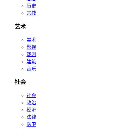
历史
宗教
艺术
美术
影视
戏剧
建筑
音乐
社会
社会
政治
经济
法律
医卫