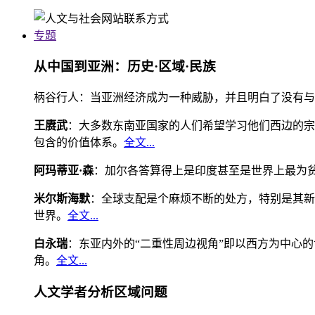
专题
从中国到亚洲：历史·区域·民族
柄谷行人：当亚洲经济成为一种威胁，并且明白了没有与
王赓武
：大多数东南亚国家的人们希望学习他们西边的宗
包含的价值体系。
全文...
阿玛蒂亚·森
：加尔各答算得上是印度甚至是世界上最为
米尔斯海默
：全球支配是个麻烦不断的处方，特别是其新
世界。
全文...
白永瑞
：东亚内外的“二重性周边视角”即以西方为中心
角。
全文...
人文学者分析区域问题