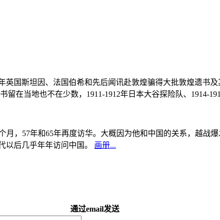
, 1908年英国斯坦因、法国伯希和先后闻讯赴敦煌骗得大批敦煌遗
当地也不在少数，1911-1912年日本大谷探险队、1914-1
中国5个月，57年和65年再度访华。大概因为他和中国的关系，越
0年代以后几乎年年访问中国。
画册...
通过email发送