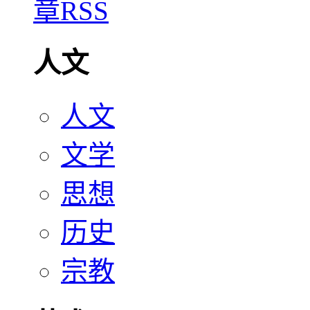
人文
人文
文学
思想
历史
宗教