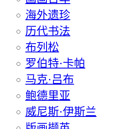
海外遗珍
历代书法
布列松
罗伯特·卡帕
马克·吕布
鲍德里亚
威尼斯·伊斯兰
版画撷英