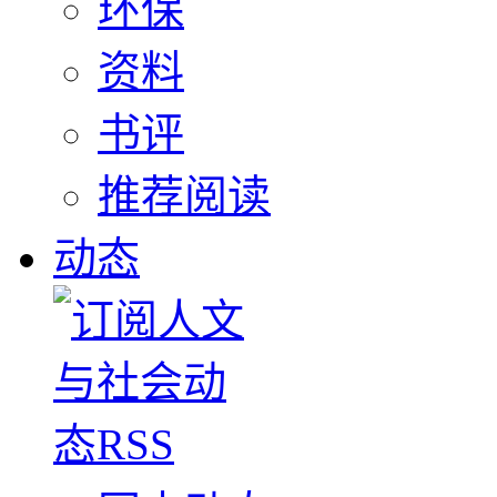
环保
资料
书评
推荐阅读
动态