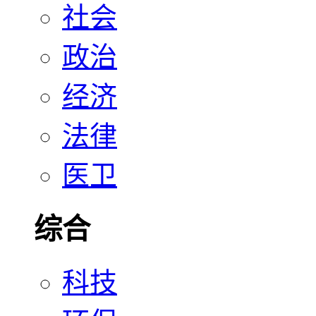
社会
政治
经济
法律
医卫
综合
科技