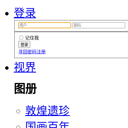
登录
记住我
寻回密码
注册
视界
图册
敦煌遗珍
国画百年