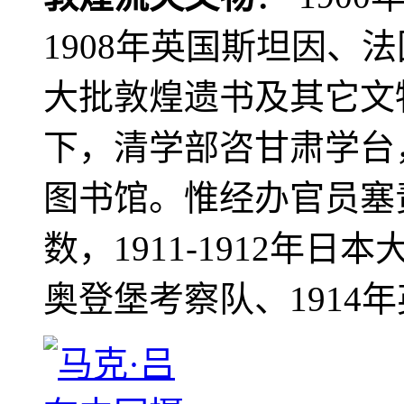
1908年英国斯坦因、
大批敦煌遗书及其它文物
下，清学部咨甘肃学台
图书馆。惟经办官员塞
数，1911-1912年日本
奥登堡考察队、1914