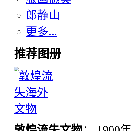
郎静山
更多...
推荐图册
敦煌流失文物
： 190