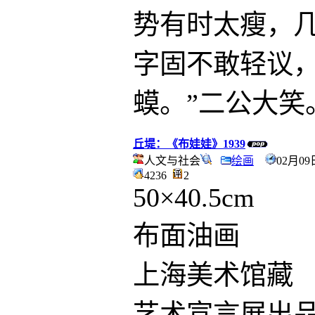
势有时太瘦，几
字固不敢轻议
蟆。”二公大笑
丘堤：《布娃娃》1939
人文与社会
绘画
02月09
4236
2
50×40.5cm
布面油画
上海美术馆藏
艺术宣言展出