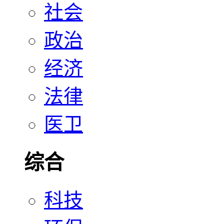
社会
政治
经济
法律
医卫
综合
科技