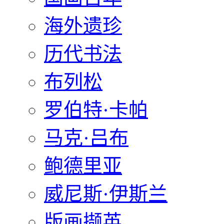
海外遗珍
历代书法
布列松
罗伯特·卡帕
马克·吕布
鲍德里亚
威尼斯·伊斯兰
版画撷英