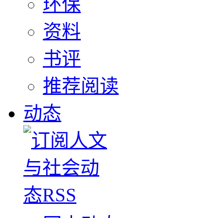
环保
资料
书评
推荐阅读
动态