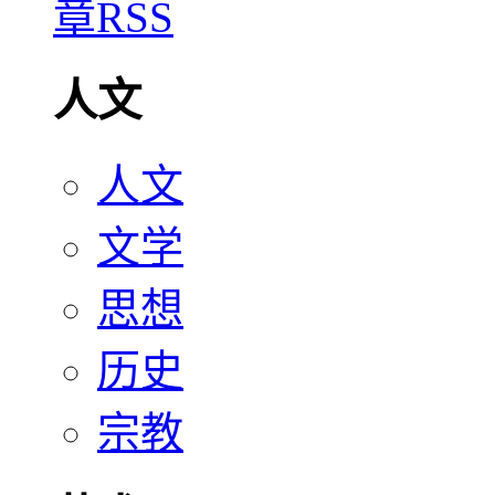
人文
人文
文学
思想
历史
宗教