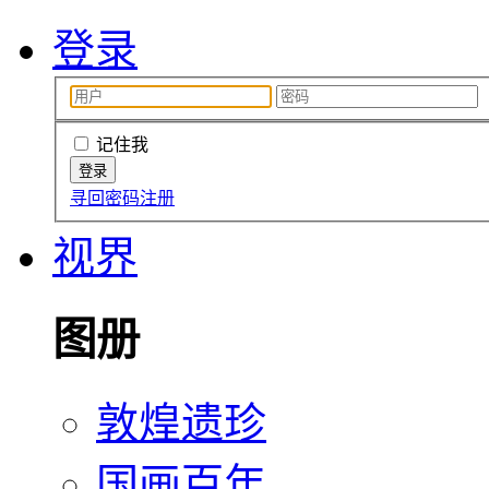
登录
记住我
寻回密码
注册
视界
图册
敦煌遗珍
国画百年