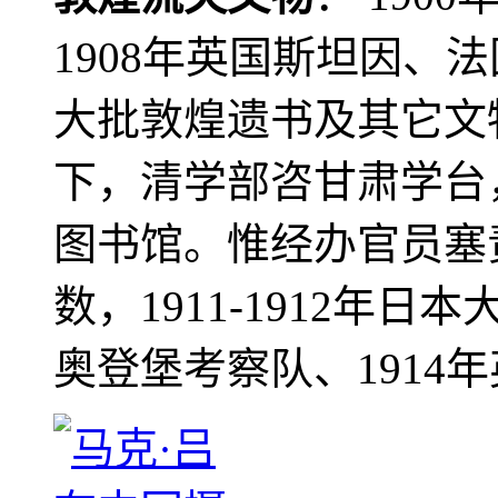
1908年英国斯坦因、
大批敦煌遗书及其它文物
下，清学部咨甘肃学台
图书馆。惟经办官员塞
数，1911-1912年日本
奥登堡考察队、1914