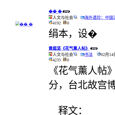
�� �
人文与社会
海外遗珍：中国
4192
0
绢本，设�
黄庭坚《花气熏人帖》
人文与社会
书法
02月14
4235
0
《花气薰人帖》 纸本
分，台北故宫
释文：