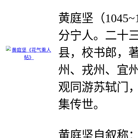
黄庭坚（1045
分宁人。二十
县，校书郎，
州、戎州、宜
观同游苏轼门
集传世。
黄庭坚自叙称