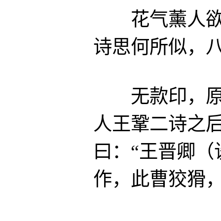
花气薰人欲破
诗思何所似，
无款印，原附
人王鞏二诗之
曰：“王晋卿（
作，此曹狡猾，