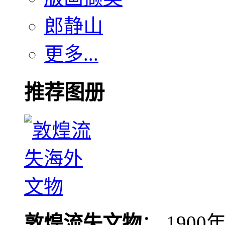
郎静山
更多...
推荐图册
敦煌流失文物
： 190