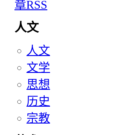
人文
人文
文学
思想
历史
宗教