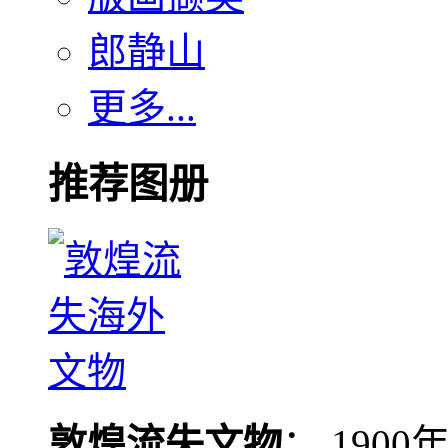
郎静山
更多...
推荐图册
敦煌流失文物
： 190