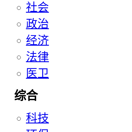
社会
政治
经济
法律
医卫
综合
科技