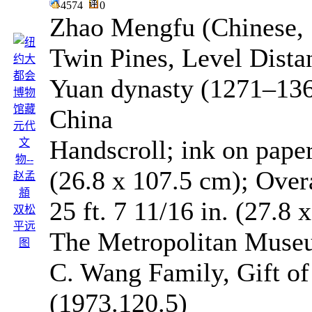
4574
0
Zhao Mengfu (Chinese,
Twin Pines, Level Dista
Yuan dynasty (1271–13
China
Handscroll; ink on paper
(26.8 x 107.5 cm); Over
25 ft. 7 11/16 in. (27.8 
The Metropolitan Museum
C. Wang Family, Gift of
(1973.120.5)