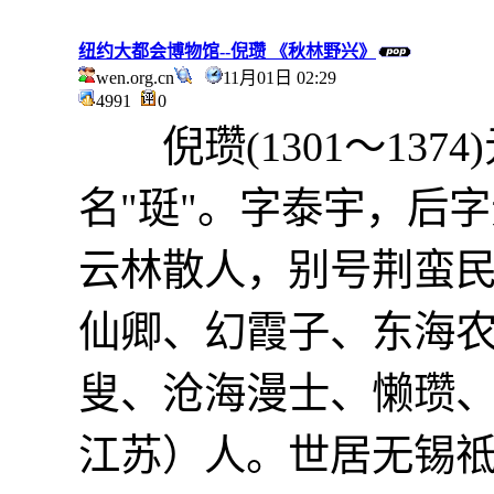
纽约大都会博物馆--倪瓒 《秋林野兴》
wen.org.cn
11月01日 02:29
4991
0
倪瓒(1301～137
名"珽"。字泰宇，后
云林散人，别号荆蛮
仙卿、幻霞子、东海
叟、沧海漫士、懒瓒
江苏）人。世居无锡