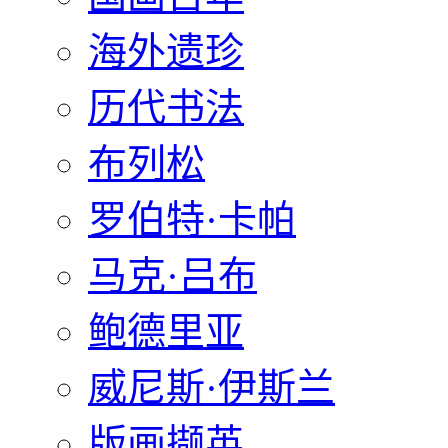
海外遗珍
历代书法
布列松
罗伯特·卡帕
马克·吕布
鲍德里亚
威尼斯·伊斯兰
版画撷英