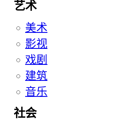
艺术
美术
影视
戏剧
建筑
音乐
社会