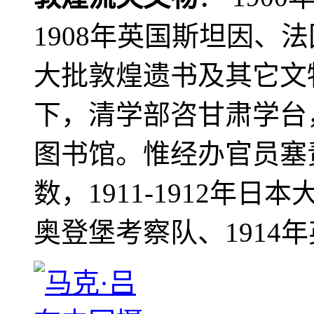
1908年英国斯坦因、
大批敦煌遗书及其它文物
下，清学部咨甘肃学台
图书馆。惟经办官员塞
数，1911-1912年日本
奥登堡考察队、1914