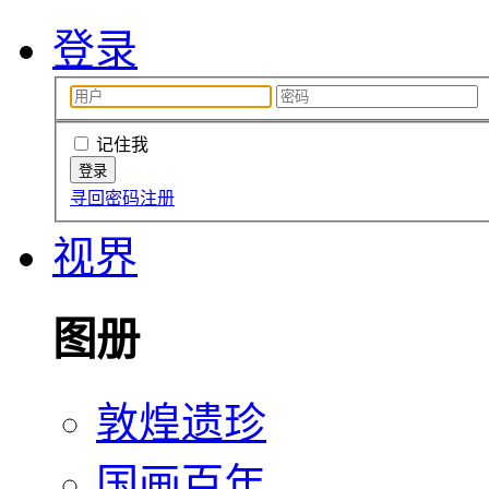
登录
记住我
寻回密码
注册
视界
图册
敦煌遗珍
国画百年