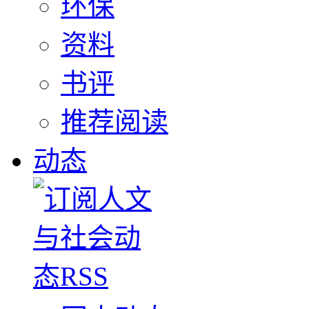
环保
资料
书评
推荐阅读
动态