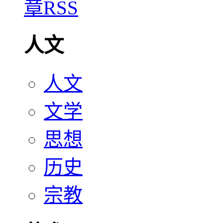
人文
人文
文学
思想
历史
宗教