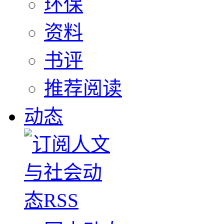
环保
资料
书评
推荐阅读
动态