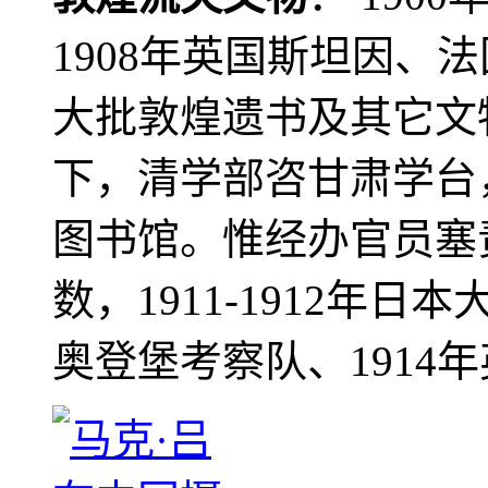
1908年英国斯坦因、
大批敦煌遗书及其它文物
下，清学部咨甘肃学台
图书馆。惟经办官员塞
数，1911-1912年日本
奥登堡考察队、1914