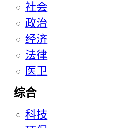
社会
政治
经济
法律
医卫
综合
科技