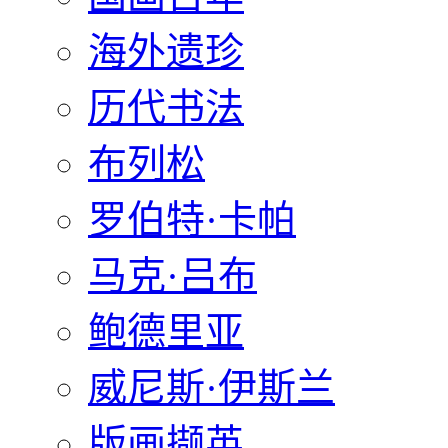
海外遗珍
历代书法
布列松
罗伯特·卡帕
马克·吕布
鲍德里亚
威尼斯·伊斯兰
版画撷英