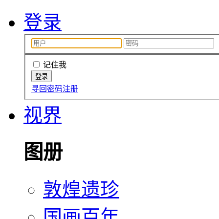
登录
记住我
寻回密码
注册
视界
图册
敦煌遗珍
国画百年