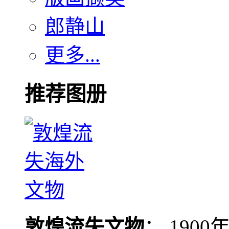
郎静山
更多...
推荐图册
敦煌流失文物
： 190