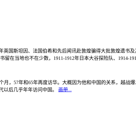
, 1908年英国斯坦因、法国伯希和先后闻讯赴敦煌骗得大批敦煌遗
当地也不在少数，1911-1912年日本大谷探险队、1914-1
中国5个月，57年和65年再度访华。大概因为他和中国的关系，越
0年代以后几乎年年访问中国。
画册...