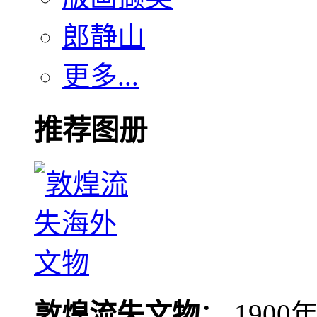
郎静山
更多...
推荐图册
敦煌流失文物
： 190