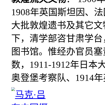
1908年英国斯坦因、
大批敦煌遗书及其它文物
下，清学部咨甘肃学台
图书馆。惟经办官员塞
数，1911-1912年日本
奥登堡考察队、1914