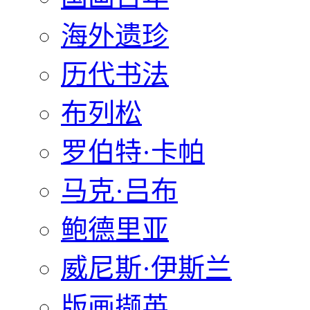
海外遗珍
历代书法
布列松
罗伯特·卡帕
马克·吕布
鲍德里亚
威尼斯·伊斯兰
版画撷英