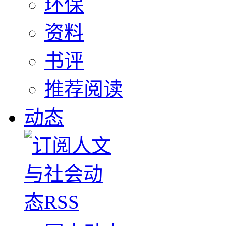
环保
资料
书评
推荐阅读
动态