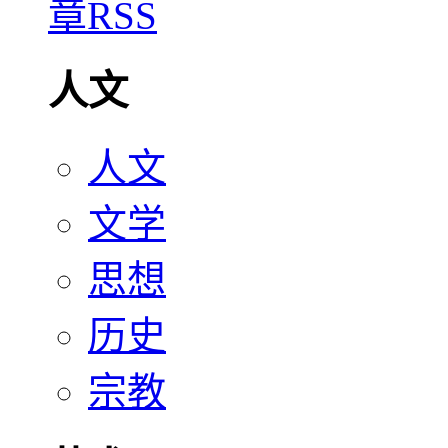
人文
人文
文学
思想
历史
宗教