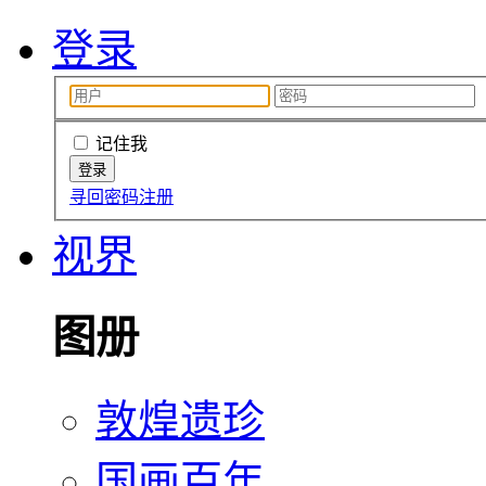
登录
记住我
寻回密码
注册
视界
图册
敦煌遗珍
国画百年