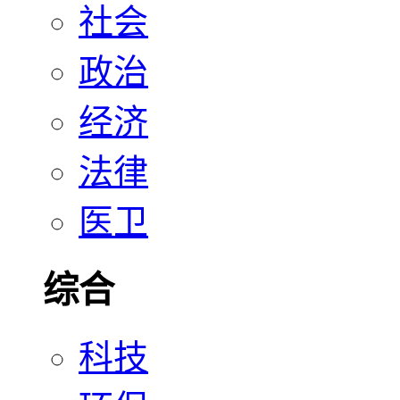
社会
政治
经济
法律
医卫
综合
科技