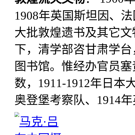
1908年英国斯坦因、
大批敦煌遗书及其它文物
下，清学部咨甘肃学台
图书馆。惟经办官员塞
数，1911-1912年日本
奥登堡考察队、1914