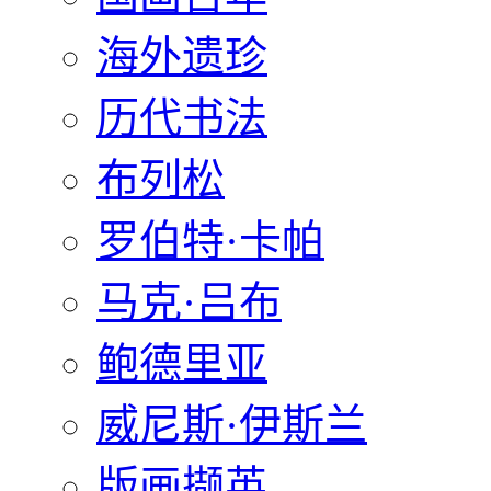
海外遗珍
历代书法
布列松
罗伯特·卡帕
马克·吕布
鲍德里亚
威尼斯·伊斯兰
版画撷英