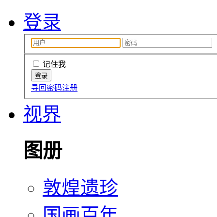
登录
记住我
寻回密码
注册
视界
图册
敦煌遗珍
国画百年