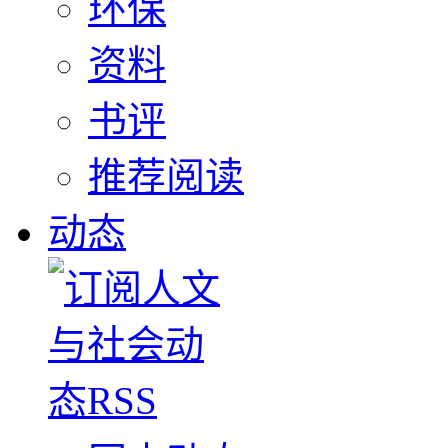
环保
资料
书评
推荐阅读
动态