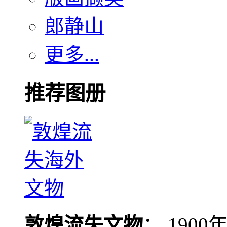
郎静山
更多...
推荐图册
敦煌流失文物
： 190