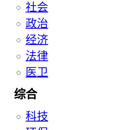
社会
政治
经济
法律
医卫
综合
科技