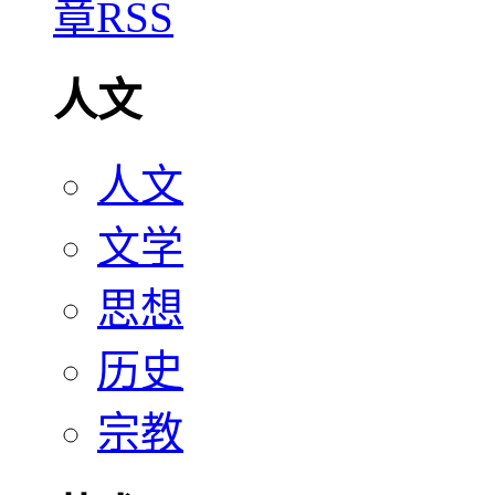
人文
人文
文学
思想
历史
宗教