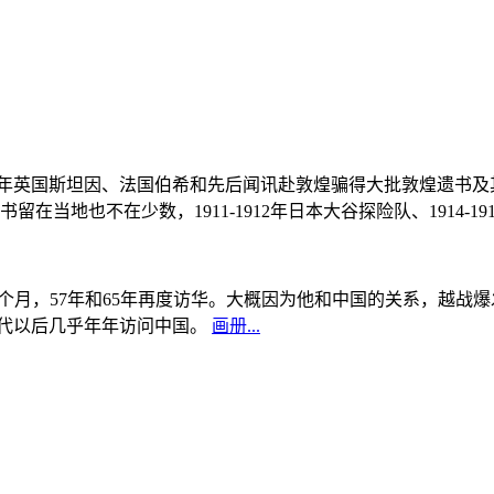
, 1908年英国斯坦因、法国伯希和先后闻讯赴敦煌骗得大批敦煌遗
当地也不在少数，1911-1912年日本大谷探险队、1914-1
中国5个月，57年和65年再度访华。大概因为他和中国的关系，越
0年代以后几乎年年访问中国。
画册...