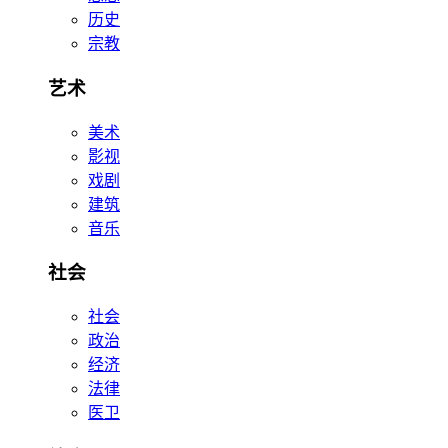
历史
宗教
艺术
美术
影视
戏剧
建筑
音乐
社会
社会
政治
经济
法律
医卫