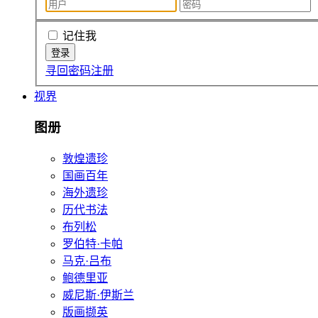
记住我
寻回密码
注册
视界
图册
敦煌遗珍
国画百年
海外遗珍
历代书法
布列松
罗伯特·卡帕
马克·吕布
鲍德里亚
威尼斯·伊斯兰
版画撷英