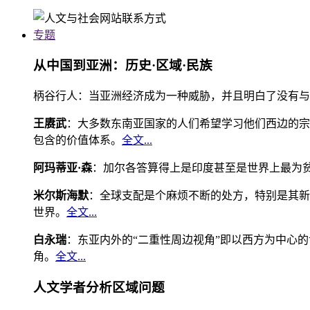
专题
从中国到亚洲：历史·区域·民族
柄谷行人：当亚洲经济成为一种威胁，并且明白了没有与
王赓武
：大多数东南亚国家的人们希望学习他们西边的宗
包含的价值体系。
全文...
阿玛蒂亚·森
：加尔各答算得上是印度甚至是世界上最为
米尔斯海默
：全球支配是个麻烦不断的处方，特别是其新
世界。
全文...
白永瑞
：东亚内外的“二重性周边视角”即以西方为中心
角。
全文...
人文学者分析区域问题