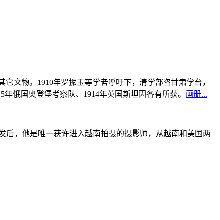
书及其它文物。1910年罗振玉等学者呼吁下，清学部咨甘肃学台，
915年俄国奥登堡考察队、1914年英国斯坦因各有所获。
画册...
战爆发后，他是唯一获许进入越南拍摄的摄影师，从越南和美国两