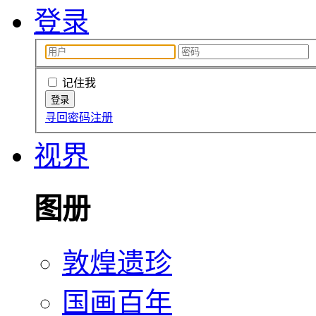
登录
记住我
寻回密码
注册
视界
图册
敦煌遗珍
国画百年