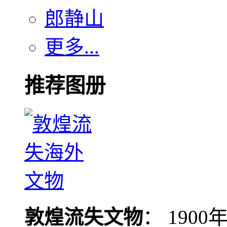
郎静山
更多...
推荐图册
敦煌流失文物
： 190