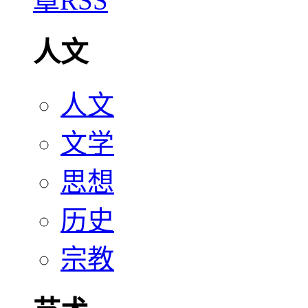
人文
人文
文学
思想
历史
宗教