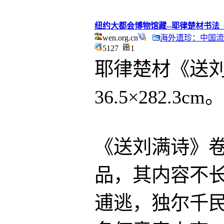
纽约大都会博物馆藏--耶律楚材书法
wen.org.cn
海外遗珍：中国流
5127
1
耶律楚材《送
36.5×282.3cm。
《送刘满诗》卷
品，其内容不长
逋逃，独尔千