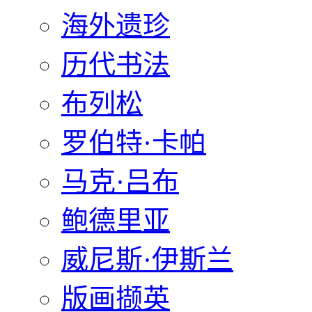
海外遗珍
历代书法
布列松
罗伯特·卡帕
马克·吕布
鲍德里亚
威尼斯·伊斯兰
版画撷英