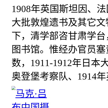
1908年英国斯坦因、
大批敦煌遗书及其它文物
下，清学部咨甘肃学台
图书馆。惟经办官员塞
数，1911-1912年日本
奥登堡考察队、1914