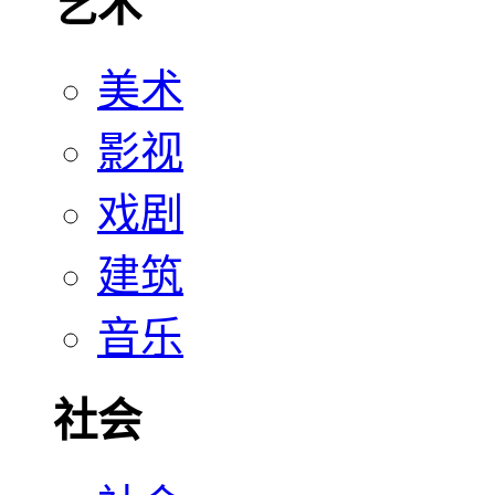
艺术
美术
影视
戏剧
建筑
音乐
社会