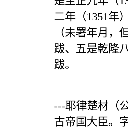
是至正九年（1
二年（1351
（未署年月，
跋、五是乾隆八
跋。
---耶律楚材（
古帝国大臣。